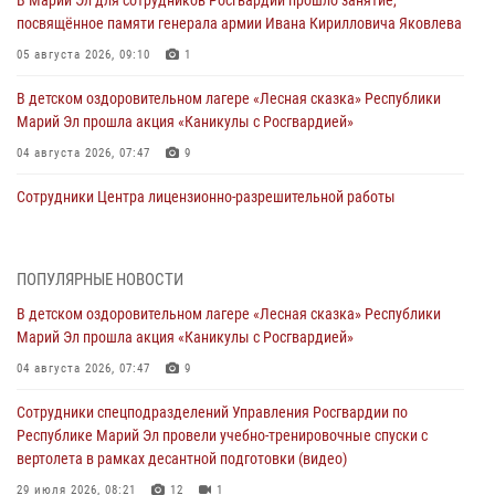
посвящённое памяти генерала армии Ивана Кирилловича Яковлева
05 августа 2026, 09:10
1
В детском оздоровительном лагере «Лесная сказка» Республики
Марий Эл прошла акция «Каникулы с Росгвардией»
04 августа 2026, 07:47
9
Сотрудники Центра лицензионно-разрешительной работы
Управления Росгвардии по Республике Марий Эл приняли участие в
совещании по вопросам организации летне-осеннего сезона охоты
04 августа 2026, 06:46
ПОПУЛЯРНЫЕ НОВОСТИ
В детском оздоровительном лагере «Лесная сказка» Республики
В Йошкар-Оле для сотрудников Росгвардии провели занятие по
Марий Эл прошла акция «Каникулы с Росгвардией»
антикоррупционной тематике
04 августа 2026, 07:47
9
04 августа 2026, 06:06
2
Сотрудники спецподразделений Управления Росгвардии по
Генерал-полковник Юрий Аверин выступил на Всероссийском
Республике Марий Эл провели учебно-тренировочные спуски с
молодёжном образовательном форуме «Территория смыслов»
вертолета в рамках десантной подготовки (видео)
03 августа 2026, 07:46
2
29 июля 2026, 08:21
12
1