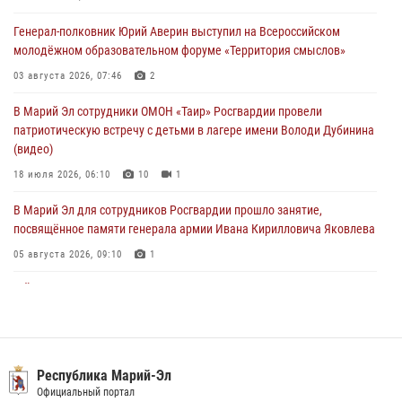
Росгвардейцы в Марий Эл обеспечили правопорядок в ходе
Генерал-полковник Юрий Аверин выступил на Всероссийском
празднования Дня ВДВ и проведения матчевого турнира на Кубок
молодёжном образовательном форуме «Территория смыслов»
Раимкуля Малахбекова
03 августа 2026, 07:46
2
03 августа 2026, 06:52
7
В Марий Эл сотрудники ОМОН «Таир» Росгвардии провели
Центральная войсковая комендатура Росгвардии отмечает день
патриотическую встречу с детьми в лагере имени Володи Дубинина
образования 2 августа
(видео)
02 августа 2026, 11:44
18 июля 2026, 06:10
10
1
В Марий Эл для сотрудников Росгвардии прошло занятие,
посвящённое памяти генерала армии Ивана Кирилловича Яковлева
05 августа 2026, 09:10
1
В Йошкар-Оле для сотрудников Росгвардии провели занятие по
антикоррупционной тематике
04 августа 2026, 06:06
2
В Марий Эл сотрудники Росгвардии присоединились к масштабной
Республика Марий-Эл
донорской акции (видео)
Официальный портал