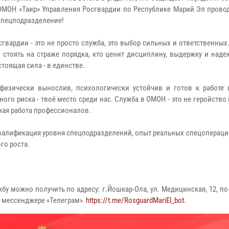
ОМОН «Таир» Управления Росгвардии по Республике Марий Эл провод
спецподразделение!
гвардии - это не просто служба, это выбор сильных и ответственных.
в стоять на страже порядка, кто ценит дисциплину, выдержку и наде
стоящая сила - в единстве.
физически вынослив, психологически устойчив и готов к работе 
го риска - твоё место среди нас. Служба в ОМОН - это не геройство 
ная работа профессионалов.
квалификация уровня спецподразделений, опыт реальных спецопераци
го роста.
 можно получить по адресу: г.Йошкар-Ола, ул. Медицинская, 12, по
 в мессенджере «Телеграм»
https://t.me/RosguardMariEl_bot.