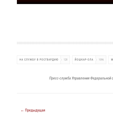
НА СЛУЖБУ В РОСГВАРДИЮ
128
ЙОШКАР-ОЛА
1096
М
Пресс-служба Управления Федеральной с
← Предыдущая