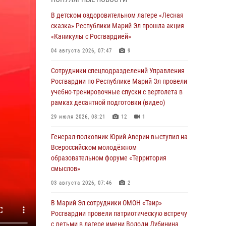
сказка» Республики Марий Эл прошла акция
«Каникулы с Росгвардией»
В детском оздоровительном лагере «Лесная
сказка» Республики Марий Эл прошла акция
04 августа 2026, 07:47
9
«Каникулы с Росгвардией»
Сотрудники Центра лицензионно-
04 августа 2026, 07:47
9
разрешительной работы Управления
Росгвардии по Республике Марий Эл приняли
Сотрудники спецподразделений Управления
участие в совещании по вопросам
Росгвардии по Республике Марий Эл провели
организации летне-осеннего сезона охоты
учебно-тренировочные спуски с вертолета в
рамках десантной подготовки (видео)
04 августа 2026, 06:46
29 июля 2026, 08:21
12
1
В Йошкар-Оле для сотрудников Росгвардии
провели занятие по антикоррупционной
Генерал-полковник Юрий Аверин выступил на
тематике
Всероссийском молодёжном
образовательном форуме «Территория
04 августа 2026, 06:06
2
смыслов»
Генерал-полковник Юрий Аверин выступил на
03 августа 2026, 07:46
2
Всероссийском молодёжном
образовательном форуме «Территория
В Марий Эл сотрудники ОМОН «Таир»
смыслов»
Росгвардии провели патриотическую встречу
с детьми в лагере имени Володи Дубинина
03 августа 2026, 07:46
2