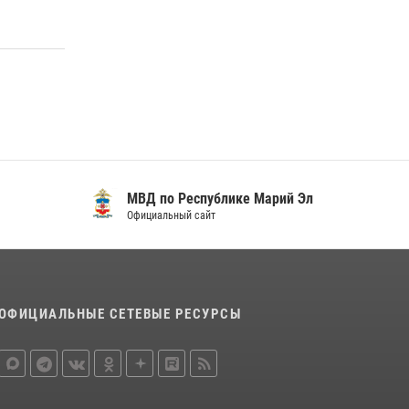
регионального управления Росгвардии
почтили память героя, погибшего при
исполнении служебного долга
24 июля 2026, 09:30
6
Росгвардейцы в Республике Марий Эл
приняли участие в праздновании Дня семьи,
любви и верности (видео)
08 июля 2026, 13:48
16
1
МВД по Республике Марий Эл
Управление Росгвардии по Республике
Официальный сайт
Марий Эл приняло участие в охране
общественного порядка в День семьи, любви
и верности
09 июля 2026, 06:04
3
ОФИЦИАЛЬНЫЕ СЕТЕВЫЕ РЕСУРСЫ