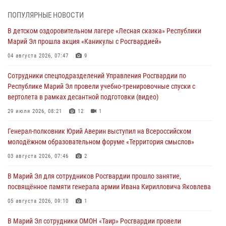
Росгвардии по Республике Марий Эл принял участие во
ПОПУЛЯРНЫЕ НОВОСТИ
Всероссийском семинаре в Нижнем Новгороде (видео)
В детском оздоровительном лагере «Лесная сказка» Республики
07 августа 2026, 06:25
8
1
Марий Эл прошла акция «Каникулы с Росгвардией»
Команда «Росгвардия» принимает участие в военно-спортивном
04 августа 2026, 07:47
9
многоборье «Акпатыр» в Марий Эл
Сотрудники спецподразделений Управления Росгвардии по
07 августа 2026, 05:43
10
Республике Марий Эл провели учебно-тренировочные спуски с
вертолета в рамках десантной подготовки (видео)
Представитель вневедомственной охраны Управления Росгвардии
по Республике Марий Эл принял участие в учебно-методическом
29 июля 2026, 08:21
12
1
сборе Росгвардии в Ижевске
Генерал-полковник Юрий Аверин выступил на Всероссийском
06 августа 2026, 09:37
10
молодёжном образовательном форуме «Территория смыслов»
В Марий Эл сотрудники ЛРР Росгвардии за прошедший месяц
03 августа 2026, 07:46
2
провели более 90 проверок мест хранения гражданского оружия
В Марий Эл для сотрудников Росгвардии прошло занятие,
06 августа 2026, 08:00
посвящённое памяти генерала армии Ивана Кирилловича Яковлева
В Марий Эл сотрудники вневедомственной охраны Росгвардии за
05 августа 2026, 09:10
1
прошедший месяц задержали 19 нарушителей
В Марий Эл сотрудники ОМОН «Таир» Росгвардии провели
05 августа 2026, 09:44