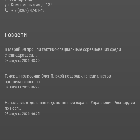
11 июля 2026, 06:20
9
1
ул. Комсомольская д. 135
+ 7 (8362) 42-01-49
В Йошкар-Оле росгвардейцы приняли участие в торжествах,
посвященных дню памяти небесного покровителя ведомства
(видео)
НОВОСТИ
28 июля 2026, 11:52
16
1
В Марий Эл прошли тактико-специальные соревнования среди
спецподраздел...
07 августа 2026, 08:30
Генерал-полковник Олег Плохой поздравил специалистов
организационно-шт...
07 августа 2026, 06:47
Начальник отдела вневедомственной охраны Управления Росгвардии
по Респ...
07 августа 2026, 06:25