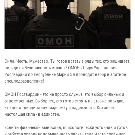
Сила. Честь. Мужество. Ты готов встать в ряды тех, кто защищает
порядок и безопасность страны? ОМОН «Таир» Управления
Росгвардии по Республике Марий Эл проводит набор в элитное
спецподразделение!
ОМОН Росгвардии - это не просто служба, это выбор сильных и
ответственных. Выбор тех, кто готов стоять на страже порядка,
кто ценит дисциплину, выдержку и надежность. Кто знает:
настоящая сила - в единстве.
Если ты физически вынослив, психологически устойчив и готов
к работе в условиях повышенного риска - твоё место среди нас.