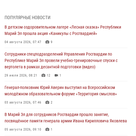
В Марий Эл прошли тактико-специальные соревнования среди
спецподразделений, посвящённые памяти погибшего бойца СОБР
(видео)
ПОПУЛЯРНЫЕ НОВОСТИ
07 августа 2026, 08:30
11
1
В детском оздоровительном лагере «Лесная сказка» Республики
Марий Эл прошла акция «Каникулы с Росгвардией»
Генерал-полковник Олег Плохой поздравил специалистов
организационно-штатных подразделений Росгвардии с
04 августа 2026, 07:47
9
профессиональным праздником
Сотрудники спецподразделений Управления Росгвардии по
07 августа 2026, 06:47
Республике Марий Эл провели учебно-тренировочные спуски с
вертолета в рамках десантной подготовки (видео)
Начальник отдела вневедомственной охраны Управления
Росгвардии по Республике Марий Эл принял участие во
29 июля 2026, 08:21
12
1
Всероссийском семинаре в Нижнем Новгороде (видео)
Генерал-полковник Юрий Аверин выступил на Всероссийском
07 августа 2026, 06:25
8
1
молодёжном образовательном форуме «Территория смыслов»
Команда «Росгвардия» принимает участие в военно-спортивном
03 августа 2026, 07:46
2
многоборье «Акпатыр» в Марий Эл
В Марий Эл для сотрудников Росгвардии прошло занятие,
07 августа 2026, 05:43
10
посвящённое памяти генерала армии Ивана Кирилловича Яковлева
Представитель вневедомственной охраны Управления Росгвардии
05 августа 2026, 09:10
1
по Республике Марий Эл принял участие в учебно-методическом