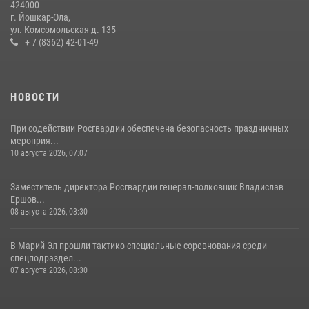
424000
(видео)
г. Йошкар-Ола,
11 июля 2026, 06:20
9
1
ул. Комсомольская д. 135
+ 7 (8362) 42-01-49
В Йошкар-Оле росгвардейцы приняли участие в торжествах,
посвященных дню памяти небесного покровителя ведомства
(видео)
НОВОСТИ
28 июля 2026, 11:52
16
1
При содействии Росгвардии обеспечена безопасность праздничных
мероприя...
10 августа 2026, 07:07
Заместитель директора Росгвардии генерал-полковник Владислав
Ершов...
08 августа 2026, 03:30
В Марий Эл прошли тактико-специальные соревнования среди
спецподраздел...
07 августа 2026, 08:30