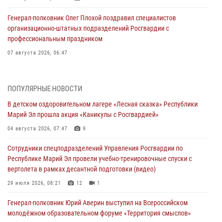
Генерал-полковник Олег Плохой поздравил специалистов
организационно-штатных подразделений Росгвардии с
профессиональным праздником
07 августа 2026, 06:47
Начальник отдела вневедомственной охраны Управления
Росгвардии по Республике Марий Эл принял участие во
ПОПУЛЯРНЫЕ НОВОСТИ
Всероссийском семинаре в Нижнем Новгороде (видео)
В детском оздоровительном лагере «Лесная сказка» Республики
07 августа 2026, 06:25
8
1
Марий Эл прошла акция «Каникулы с Росгвардией»
Команда «Росгвардия» принимает участие в военно-спортивном
04 августа 2026, 07:47
9
многоборье «Акпатыр» в Марий Эл
Сотрудники спецподразделений Управления Росгвардии по
07 августа 2026, 05:43
10
Республике Марий Эл провели учебно-тренировочные спуски с
вертолета в рамках десантной подготовки (видео)
Представитель вневедомственной охраны Управления Росгвардии
по Республике Марий Эл принял участие в учебно-методическом
29 июля 2026, 08:21
12
1
сборе Росгвардии в Ижевске
Генерал-полковник Юрий Аверин выступил на Всероссийском
06 августа 2026, 09:37
10
молодёжном образовательном форуме «Территория смыслов»