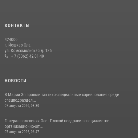
Росгвардии почтили память героя, погибшего при исполнении
служебного долга
24 июля 2026, 09:30
6
КОНТАКТЫ
Управление Росгвардии по Республике Марий Эл приняло участие в
охране общественного порядка в День семьи, любви и верности
424000
09 июля 2026, 06:04
3
г. Йошкар-Ола,
ул. Комсомольская д. 135
Управление Росгвардии по Республике Марий Эл продолжает
+ 7 (8362) 42-01-49
знакомить граждан со службой в войсках национальной гвардии
(видео)
11 июля 2026, 06:20
9
1
НОВОСТИ
В Марий Эл прошли тактико-специальные соревнования среди
спецподраздел...
07 августа 2026, 08:30
Генерал-полковник Олег Плохой поздравил специалистов
организационно-шт...
07 августа 2026, 06:47