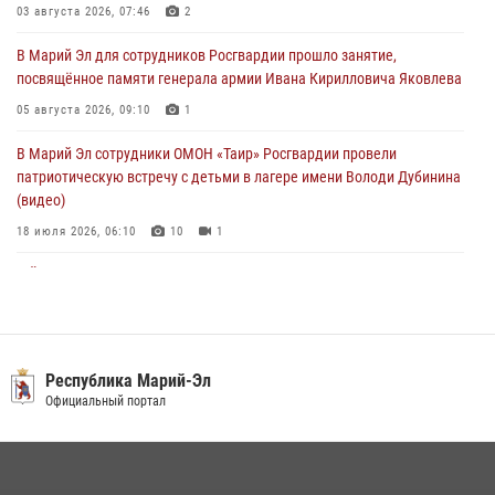
В Марий Эл сотрудники ЛРР Росгвардии за прошедший месяц
03 августа 2026, 07:46
2
провели более 90 проверок мест хранения гражданского оружия
В Марий Эл для сотрудников Росгвардии прошло занятие,
06 августа 2026, 08:00
посвящённое памяти генерала армии Ивана Кирилловича Яковлева
В Марий Эл сотрудники вневедомственной охраны Росгвардии за
05 августа 2026, 09:10
1
прошедший месяц задержали 19 нарушителей
В Марий Эл сотрудники ОМОН «Таир» Росгвардии провели
05 августа 2026, 09:44
патриотическую встречу с детьми в лагере имени Володи Дубинина
(видео)
18 июля 2026, 06:10
10
1
В Йошкар-Оле для сотрудников Росгвардии провели занятие по
антикоррупционной тематике
04 августа 2026, 06:06
2
В Марий Эл сотрудники Росгвардии присоединились к масштабной
Республика Марий-Эл
донорской акции (видео)
Официальный портал
30 июля 2026, 12:42
8
1
В Йошкар-Оле руководство и сотрудники регионального управления