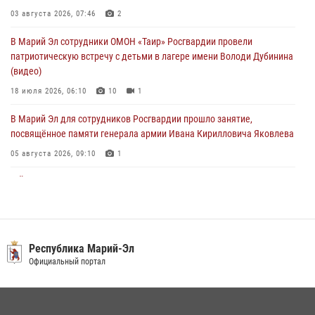
03 августа 2026, 07:46
2
03 августа 2026, 06:52
7
В Марий Эл сотрудники ОМОН «Таир» Росгвардии провели
Центральная войсковая комендатура Росгвардии отмечает день
патриотическую встречу с детьми в лагере имени Володи Дубинина
образования 2 августа
(видео)
02 августа 2026, 11:44
18 июля 2026, 06:10
10
1
В Марий Эл для сотрудников Росгвардии прошло занятие,
посвящённое памяти генерала армии Ивана Кирилловича Яковлева
05 августа 2026, 09:10
1
В Йошкар-Оле для сотрудников Росгвардии провели занятие по
антикоррупционной тематике
04 августа 2026, 06:06
2
В Марий Эл сотрудники Росгвардии присоединились к масштабной
Республика Марий-Эл
донорской акции (видео)
Официальный портал
30 июля 2026, 12:42
8
1
В Йошкар-Оле руководство и сотрудники регионального управления