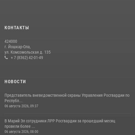
Росгвардии почтили память героя, погибшего при исполнении
служебного долга
24 июля 2026, 09:30
6
КОНТАКТЫ
Росгвардейцы в Республике Марий Эл приняли участие в
праздновании Дня семьи, любви и верности (видео)
424000
08 июля 2026, 13:48
16
1
г. Йошкар-Ола,
ул. Комсомольская д. 135
Управление Росгвардии по Республике Марий Эл приняло участие в
+ 7 (8362) 42-01-49
охране общественного порядка в День семьи, любви и верности
09 июля 2026, 06:04
3
НОВОСТИ
Представитель вневедомственной охраны Управления Росгвардии по
Республ...
06 августа 2026, 09:37
В Марий Эл сотрудники ЛРР Росгвардии за прошедший месяц
провели более ...
06 августа 2026, 08:00