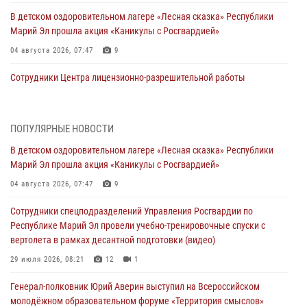
В детском оздоровительном лагере «Лесная сказка» Республики
Марий Эл прошла акция «Каникулы с Росгвардией»
04 августа 2026, 07:47
9
Сотрудники Центра лицензионно-разрешительной работы
Управления Росгвардии по Республике Марий Эл приняли участие в
совещании по вопросам организации летне-осеннего сезона охоты
04 августа 2026, 06:46
ПОПУЛЯРНЫЕ НОВОСТИ
В детском оздоровительном лагере «Лесная сказка» Республики
В Йошкар-Оле для сотрудников Росгвардии провели занятие по
Марий Эл прошла акция «Каникулы с Росгвардией»
антикоррупционной тематике
04 августа 2026, 07:47
9
04 августа 2026, 06:06
2
Сотрудники спецподразделений Управления Росгвардии по
Генерал-полковник Юрий Аверин выступил на Всероссийском
Республике Марий Эл провели учебно-тренировочные спуски с
молодёжном образовательном форуме «Территория смыслов»
вертолета в рамках десантной подготовки (видео)
03 августа 2026, 07:46
2
29 июля 2026, 08:21
12
1
Росгвардейцы в Марий Эл обеспечили правопорядок в ходе
Генерал-полковник Юрий Аверин выступил на Всероссийском
празднования Дня ВДВ и проведения матчевого турнира на Кубок
молодёжном образовательном форуме «Территория смыслов»
Раимкуля Малахбекова