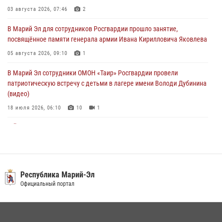
В Марий Эл сотрудники ЛРР Росгвардии за прошедший месяц
03 августа 2026, 07:46
2
провели более 90 проверок мест хранения гражданского оружия
В Марий Эл для сотрудников Росгвардии прошло занятие,
06 августа 2026, 08:00
посвящённое памяти генерала армии Ивана Кирилловича Яковлева
В Марий Эл сотрудники вневедомственной охраны Росгвардии за
05 августа 2026, 09:10
1
прошедший месяц задержали 19 нарушителей
В Марий Эл сотрудники ОМОН «Таир» Росгвардии провели
05 августа 2026, 09:44
патриотическую встречу с детьми в лагере имени Володи Дубинина
(видео)
18 июля 2026, 06:10
10
1
В Йошкар-Оле для сотрудников Росгвардии провели занятие по
антикоррупционной тематике
04 августа 2026, 06:06
2
В Марий Эл сотрудники Росгвардии присоединились к масштабной
Республика Марий-Эл
донорской акции (видео)
Официальный портал
30 июля 2026, 12:42
8
1
В Йошкар-Оле руководство и сотрудники регионального управления