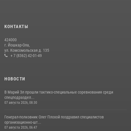
Росгвардии почтили память героя, погибшего при исполнении
служебного долга
24 июля 2026, 09:30
6
КОНТАКТЫ
Управление Росгвардии по Республике Марий Эл продолжает
знакомить граждан со службой в войсках национальной гвардии
424000
(видео)
г. Йошкар-Ола,
11 июля 2026, 06:20
9
1
ул. Комсомольская д. 135
+ 7 (8362) 42-01-49
В Йошкар-Оле росгвардейцы приняли участие в торжествах,
посвященных дню памяти небесного покровителя ведомства
(видео)
НОВОСТИ
28 июля 2026, 11:52
16
1
В Марий Эл прошли тактико-специальные соревнования среди
спецподраздел...
07 августа 2026, 08:30
Генерал-полковник Олег Плохой поздравил специалистов
организационно-шт...
07 августа 2026, 06:47