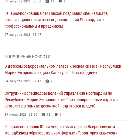
07 августа 2026, 08:30
11
1
Генерал-полковник Олег Плохой поздравил специалистов
организационно-штатных подразделений Росгвардии с
профессиональным праздником
07 августа 2026, 06:47
Начальник отдела вневедомственной охраны Управления
Росгвардии по Республике Марий Эл принял участие во
ПОПУЛЯРНЫЕ НОВОСТИ
Всероссийском семинаре в Нижнем Новгороде (видео)
В детском оздоровительном лагере «Лесная сказка» Республики
07 августа 2026, 06:25
8
1
Марий Эл прошла акция «Каникулы с Росгвардией»
Команда «Росгвардия» принимает участие в военно-спортивном
04 августа 2026, 07:47
9
многоборье «Акпатыр» в Марий Эл
Сотрудники спецподразделений Управления Росгвардии по
07 августа 2026, 05:43
10
Республике Марий Эл провели учебно-тренировочные спуски с
вертолета в рамках десантной подготовки (видео)
Представитель вневедомственной охраны Управления Росгвардии
по Республике Марий Эл принял участие в учебно-методическом
29 июля 2026, 08:21
12
1
сборе Росгвардии в Ижевске
Генерал-полковник Юрий Аверин выступил на Всероссийском
06 августа 2026, 09:37
10
молодёжном образовательном форуме «Территория смыслов»