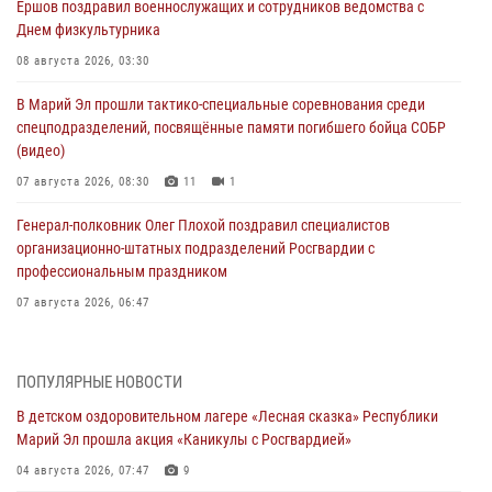
Ершов поздравил военнослужащих и сотрудников ведомства с
Днем физкультурника
08 августа 2026, 03:30
В Марий Эл прошли тактико-специальные соревнования среди
спецподразделений, посвящённые памяти погибшего бойца СОБР
(видео)
07 августа 2026, 08:30
11
1
Генерал-полковник Олег Плохой поздравил специалистов
организационно-штатных подразделений Росгвардии с
профессиональным праздником
07 августа 2026, 06:47
Начальник отдела вневедомственной охраны Управления
Росгвардии по Республике Марий Эл принял участие во
ПОПУЛЯРНЫЕ НОВОСТИ
Всероссийском семинаре в Нижнем Новгороде (видео)
В детском оздоровительном лагере «Лесная сказка» Республики
07 августа 2026, 06:25
8
1
Марий Эл прошла акция «Каникулы с Росгвардией»
Команда «Росгвардия» принимает участие в военно-спортивном
04 августа 2026, 07:47
9
многоборье «Акпатыр» в Марий Эл