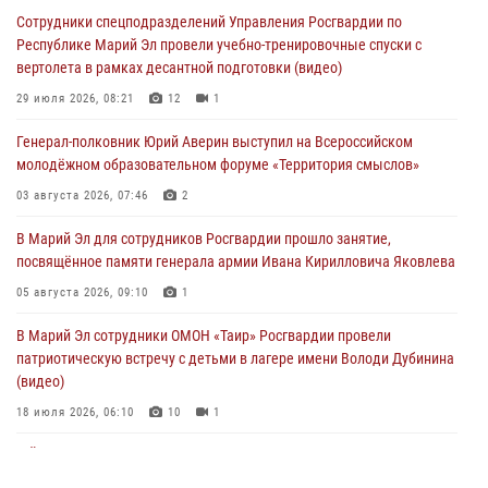
Сотрудники спецподразделений Управления Росгвардии по
07 августа 2026, 05:43
10
Республике Марий Эл провели учебно-тренировочные спуски с
вертолета в рамках десантной подготовки (видео)
Представитель вневедомственной охраны Управления Росгвардии
по Республике Марий Эл принял участие в учебно-методическом
29 июля 2026, 08:21
12
1
сборе Росгвардии в Ижевске
Генерал-полковник Юрий Аверин выступил на Всероссийском
06 августа 2026, 09:37
10
молодёжном образовательном форуме «Территория смыслов»
В Марий Эл сотрудники ЛРР Росгвардии за прошедший месяц
03 августа 2026, 07:46
2
провели более 90 проверок мест хранения гражданского оружия
В Марий Эл для сотрудников Росгвардии прошло занятие,
06 августа 2026, 08:00
посвящённое памяти генерала армии Ивана Кирилловича Яковлева
В Марий Эл сотрудники вневедомственной охраны Росгвардии за
05 августа 2026, 09:10
1
прошедший месяц задержали 19 нарушителей
В Марий Эл сотрудники ОМОН «Таир» Росгвардии провели
05 августа 2026, 09:44
патриотическую встречу с детьми в лагере имени Володи Дубинина
(видео)
18 июля 2026, 06:10
10
1
В Йошкар-Оле для сотрудников Росгвардии провели занятие по
антикоррупционной тематике