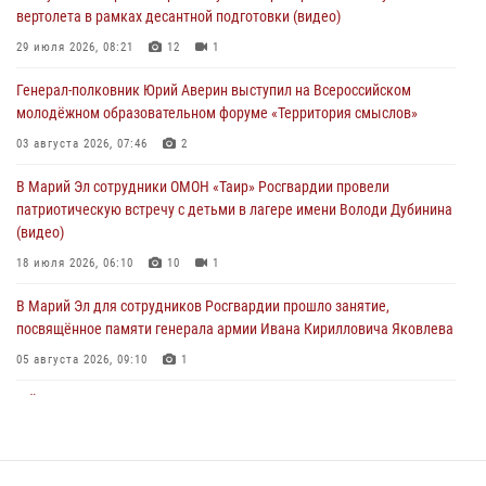
вертолета в рамках десантной подготовки (видео)
03 августа 2026, 07:46
2
29 июля 2026, 08:21
12
1
Росгвардейцы в Марий Эл обеспечили правопорядок в ходе
Генерал-полковник Юрий Аверин выступил на Всероссийском
празднования Дня ВДВ и проведения матчевого турнира на Кубок
молодёжном образовательном форуме «Территория смыслов»
Раимкуля Малахбекова
03 августа 2026, 07:46
2
03 августа 2026, 06:52
7
В Марий Эл сотрудники ОМОН «Таир» Росгвардии провели
Центральная войсковая комендатура Росгвардии отмечает день
патриотическую встречу с детьми в лагере имени Володи Дубинина
образования 2 августа
(видео)
02 августа 2026, 11:44
18 июля 2026, 06:10
10
1
В Марий Эл для сотрудников Росгвардии прошло занятие,
посвящённое памяти генерала армии Ивана Кирилловича Яковлева
05 августа 2026, 09:10
1
В Йошкар-Оле для сотрудников Росгвардии провели занятие по
антикоррупционной тематике
04 августа 2026, 06:06
2