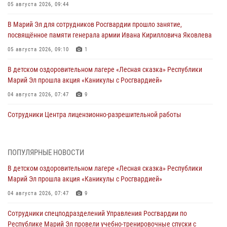
05 августа 2026, 09:44
В Марий Эл для сотрудников Росгвардии прошло занятие,
посвящённое памяти генерала армии Ивана Кирилловича Яковлева
05 августа 2026, 09:10
1
В детском оздоровительном лагере «Лесная сказка» Республики
Марий Эл прошла акция «Каникулы с Росгвардией»
04 августа 2026, 07:47
9
Сотрудники Центра лицензионно-разрешительной работы
Управления Росгвардии по Республике Марий Эл приняли участие в
совещании по вопросам организации летне-осеннего сезона охоты
04 августа 2026, 06:46
ПОПУЛЯРНЫЕ НОВОСТИ
В детском оздоровительном лагере «Лесная сказка» Республики
В Йошкар-Оле для сотрудников Росгвардии провели занятие по
Марий Эл прошла акция «Каникулы с Росгвардией»
антикоррупционной тематике
04 августа 2026, 07:47
9
04 августа 2026, 06:06
2
Сотрудники спецподразделений Управления Росгвардии по
Генерал-полковник Юрий Аверин выступил на Всероссийском
Республике Марий Эл провели учебно-тренировочные спуски с
молодёжном образовательном форуме «Территория смыслов»