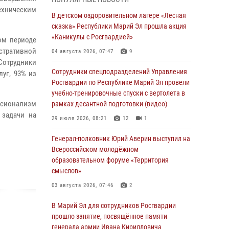
Представитель вневедомственной охраны
ехническим
Управления Росгвардии по Республике
В детском оздоровительном лагере «Лесная
Марий Эл принял участие в учебно-
сказка» Республики Марий Эл прошла акция
методическом сборе Росгвардии в Ижевске
«Каникулы с Росгвардией»
ом периоде
06 августа 2026, 09:37
10
истративной
04 августа 2026, 07:47
9
 Сотрудники
В Марий Эл сотрудники ЛРР Росгвардии за
Сотрудники спецподразделений Управления
уг, 93% из
прошедший месяц провели более 90
Росгвардии по Республике Марий Эл провели
проверок мест хранения гражданского
учебно-тренировочные спуски с вертолета в
оружия
ссионализм
рамках десантной подготовки (видео)
 задачи на
06 августа 2026, 08:00
29 июля 2026, 08:21
12
1
В Марий Эл сотрудники вневедомственной
Генерал-полковник Юрий Аверин выступил на
охраны Росгвардии за прошедший месяц
Всероссийском молодёжном
задержали 19 нарушителей
образовательном форуме «Территория
смыслов»
05 августа 2026, 09:44
03 августа 2026, 07:46
2
В Марий Эл для сотрудников Росгвардии
прошло занятие, посвящённое памяти
В Марий Эл для сотрудников Росгвардии
генерала армии Ивана Кирилловича
прошло занятие, посвящённое памяти
Яковлева
генерала армии Ивана Кирилловича