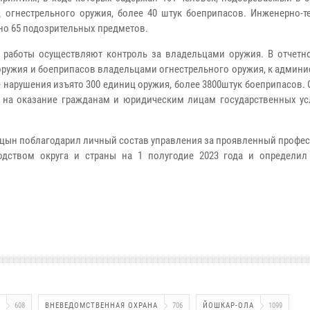
ц огнестрельного оружия, более 40 штук боеприпасов. Инженерно-т
о 65 подозрительных предметов.
 работы осуществляют контроль за владельцами оружия. В отчетн
оружия и боеприпасов владельцами огнестрельного оружия, к админ
 нарушения изъято 300 единиц оружия, более 3800штук боеприпасов.
на оказание гражданам и юридическим лицам государственных усл
ицын поблагодарил личный состав управления за проявленный профе
дством округа и страны на 1 полугодие 2023 года и определил
608
ВНЕВЕДОМСТВЕННАЯ ОХРАНА
706
ЙОШКАР-ОЛА
1099