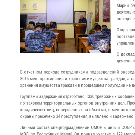
Марий Э
деятельн
определе
Открыва
поставл
управлен
С доклад
деятельн
В отчетном периоде сотрудниками подразделений вневед
3015 мест проживания и хранения имущества граждан, а та
хранения имущества граждан в прошедшем полугодии не д
Группами задержания отработано 1330 тревожных сообщени
по заявкам территориальных органов внутренних дел. Пр
юридических лиц, совершенных на объектах, в местах пр
охраны пресечено 34 преступления, выявлено и задержано 
Личный состав спецподразделений ОМОН «Таир» и СОБР «
МВД по Республике Марий Эл принял участие в 122 меро