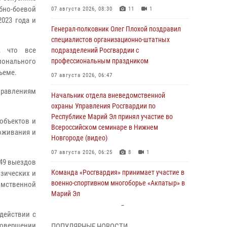
бно-боевой
07 августа 2026, 08:30
11
1
2023 года и
Генерал-полковник Олег Плохой поздравил
специалистов организационно-штатных
, что все
подразделений Росгвардии с
онального
профессиональным праздником
ъеме.
07 августа 2026, 06:47
правлениям
Начальник отдела вневедомственной
охраны Управления Росгвардии по
Республике Марий Эл принял участие во
объектов и
Всероссийском семинаре в Нижнем
роживания и
Новгороде (видео)
07 августа 2026, 06:25
8
1
449 выездов
Команда «Росгвардия» принимает участие в
зических и
военно-спортивном многоборье «Акпатыр» в
домственной
Марий Эл
07 августа 2026, 05:43
10
действии с
совершении
ПОПУЛЯРНЫЕ НОВОСТИ