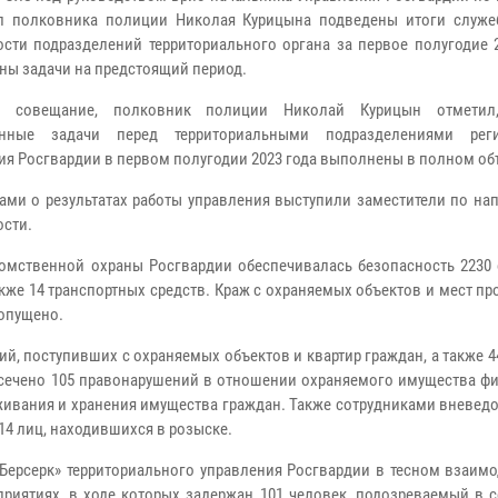
л полковника полиции Николая Курицына подведены итоги служе
ости подразделений территориального органа за первое полугодие 
ны задачи на предстоящий период.
я совещание, полковник полиции Николай Курицын отметил
енные задачи перед территориальными подразделениями реги
ия Росгвардии в первом полугодии 2023 года выполнены в полном об
ами о результатах работы управления выступили заместители по на
ости.
омственной охраны Росгвардии обеспечивалась безопасность 2230 
кже 14 транспортных средств. Краж с охраняемых объектов и мест п
опущено.
й, поступивших с охраняемых объектов и квартир граждан, а также 
есечено 105 правонарушений в отношении охраняемого имущества фи
оживания и хранения имущества граждан. Также сотрудниками вневе
14 лиц, находившихся в розыске.
Берсерк» территориального управления Росгвардии в тесном взаимо
приятиях, в ходе которых задержан 101 человек, подозреваемый в 