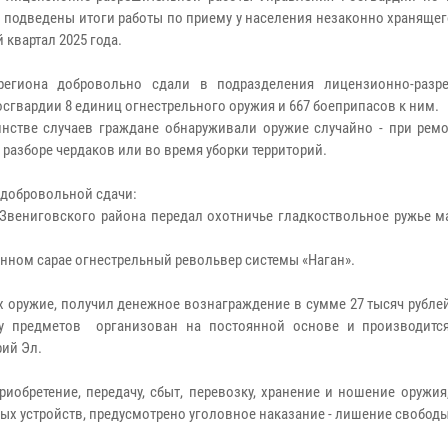
 подведены итоги работы по приему у населения незаконно храняще
 квартал 2025 года.
региона добровольно сдали в подразделения лицензионно-разр
осгвардии 8 единиц огнестрельного оружия и 667 боеприпасов к ним.
нстве случаев граждане обнаруживали оружие случайно - при ремо
 разборе чердаков или во время уборки территорий.
добровольной сдачи:
 Звениговского района передал охотничье гладкоствольное ружье м
нном сарае огнестрельный револьвер системы «Наган».
 оружие, получил денежное вознаграждение в сумме 27 тысяч рубле
у предметов организован на постоянной основе и производитс
ий Эл.
иобретение, передачу, сбыт, перевозку, хранение и ношение оружи
ых устройств, предусмотрено уголовное наказание - лишение свободы