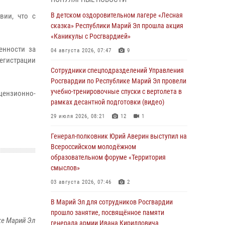
Представитель вневедомственной охраны
Управления Росгвардии по Республике
В детском оздоровительном лагере «Лесная
вии, что с
Марий Эл принял участие в учебно-
сказка» Республики Марий Эл прошла акция
методическом сборе Росгвардии в Ижевске
«Каникулы с Росгвардией»
06 августа 2026, 09:37
10
енности за
04 августа 2026, 07:47
9
егистрации
В Марий Эл сотрудники ЛРР Росгвардии за
Сотрудники спецподразделений Управления
прошедший месяц провели более 90
Росгвардии по Республике Марий Эл провели
проверок мест хранения гражданского
учебно-тренировочные спуски с вертолета в
цензионно-
оружия
рамках десантной подготовки (видео)
06 августа 2026, 08:00
29 июля 2026, 08:21
12
1
В Марий Эл сотрудники вневедомственной
Генерал-полковник Юрий Аверин выступил на
охраны Росгвардии за прошедший месяц
Всероссийском молодёжном
задержали 19 нарушителей
образовательном форуме «Территория
смыслов»
05 августа 2026, 09:44
03 августа 2026, 07:46
2
В Марий Эл для сотрудников Росгвардии
прошло занятие, посвящённое памяти
В Марий Эл для сотрудников Росгвардии
генерала армии Ивана Кирилловича
прошло занятие, посвящённое памяти
Яковлева
ке Марий Эл
генерала армии Ивана Кирилловича