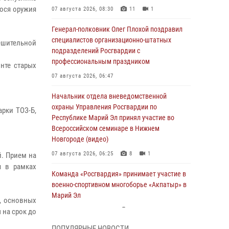
гося оружия
07 августа 2026, 08:30
11
1
Генерал-полковник Олег Плохой поздравил
специалистов организационно-штатных
ешительной
подразделений Росгвардии с
профессиональным праздником
нте старых
07 августа 2026, 06:47
Начальник отдела вневедомственной
охраны Управления Росгвардии по
арки ТОЗ-Б,
Республике Марий Эл принял участие во
Всероссийском семинаре в Нижнем
Новгороде (видео)
07 августа 2026, 06:25
8
1
й. Прием на
я в рамках
Команда «Росгвардия» принимает участие в
военно-спортивном многоборье «Акпатыр» в
Марий Эл
я, основных
07 августа 2026, 05:43
10
 на срок до
ПОПУЛЯРНЫЕ НОВОСТИ