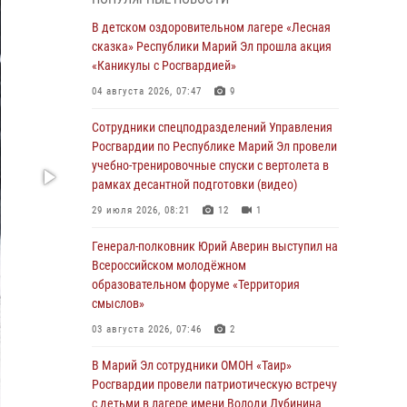
сказка» Республики Марий Эл прошла акция
«Каникулы с Росгвардией»
В детском оздоровительном лагере «Лесная
сказка» Республики Марий Эл прошла акция
04 августа 2026, 07:47
9
«Каникулы с Росгвардией»
Сотрудники Центра лицензионно-
04 августа 2026, 07:47
9
разрешительной работы Управления
Росгвардии по Республике Марий Эл приняли
Сотрудники спецподразделений Управления
участие в совещании по вопросам
Росгвардии по Республике Марий Эл провели
организации летне-осеннего сезона охоты
учебно-тренировочные спуски с вертолета в
рамках десантной подготовки (видео)
04 августа 2026, 06:46
29 июля 2026, 08:21
12
1
В Йошкар-Оле для сотрудников Росгвардии
провели занятие по антикоррупционной
Генерал-полковник Юрий Аверин выступил на
тематике
Всероссийском молодёжном
образовательном форуме «Территория
04 августа 2026, 06:06
2
смыслов»
Генерал-полковник Юрий Аверин выступил на
03 августа 2026, 07:46
2
Всероссийском молодёжном
образовательном форуме «Территория
В Марий Эл сотрудники ОМОН «Таир»
смыслов»
Росгвардии провели патриотическую встречу
с детьми в лагере имени Володи Дубинина
03 августа 2026, 07:46
2