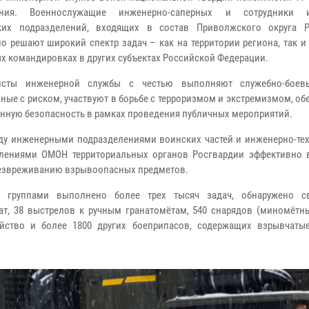
ания. Военнослужащие инженерно-саперных и сотрудники и
ских подразделений, входящих в состав Приволжского округа Р
о решают широкий спектр задач – как на территории региона, так и
х командировках в других субъектах Российской Федерации.
исты инженерной службы с честью выполняют служебно-боевы
ные с риском, участвуют в борьбе с терроризмом и экстремизмом, о
нную безопасность в рамках проведения публичных мероприятий.
оду инженерными подразделениями воинских частей и инженерно-те
елениями ОМОН территориальных органов Росгвардии эффективно
безвреживанию взрывоопасных предметов.
и группами выполнено более трех тысяч задач, обнаружено с
ат, 38 выстрелов к ручным гранатомётам, 540 снарядов (миномётны
йство и более 1800 других боеприпасов, содержащих взрывчаты