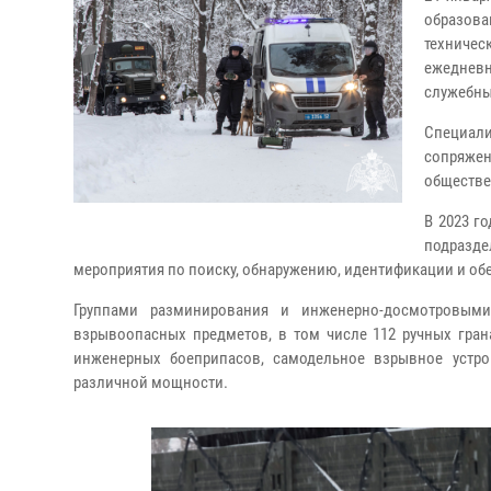
образов
техниче
ежедневн
служебны
Специал
сопряжен
обществе
В 2023 г
подразд
мероприятия по поиску, обнаружению, идентификации и о
Группами разминирования и инженерно-досмотровым
взрывоопасных предметов, в том числе 112 ручных гран
инженерных боеприпасов, самодельное взрывное устро
различной мощности.