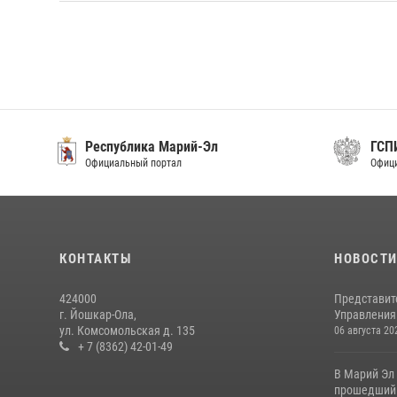
Республика Марий-Эл
ГСП
Официальный портал
Офици
КОНТАКТЫ
НОВОСТ
424000
Представит
г. Йошкар-Ола,
Управления 
ул. Комсомольская д. 135
06 августа 20
+ 7 (8362) 42-01-49
В Марий Эл
прошедший 