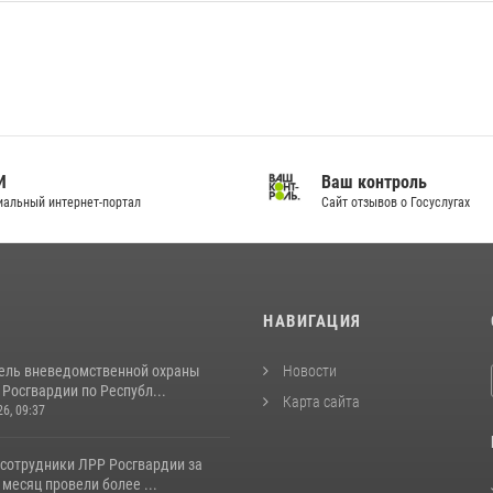
И
Ваш контроль
альный интернет-портал
Сайт отзывов о Госуслугах
И
НАВИГАЦИЯ
ель вневедомственной охраны
Новости
Росгвардии по Республ...
Карта сайта
26, 09:37
 сотрудники ЛРР Росгвардии за
месяц провели более ...