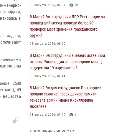
нженерно-
06 августа 2026, 09:37
10
осгвардии,
В Марий Эл сотрудники ЛРР Росгвардии за
 находясь в
прошедший месяц провели более 90
проверок мест хранения гражданского
е задачи,
оружия
беспечивают
06 августа 2026, 08:00
В Марий Эл сотрудники вневедомственной
хническими
охраны Росгвардии за прошедший месяц
 выполнены
задержали 19 нарушителей
05 августа 2026, 09:44
выше 2500
В Марий Эл для сотрудников Росгвардии
х мин), 49
прошло занятие, посвящённое памяти
е вещества
генерала армии Ивана Кирилловича
Яковлева
05 августа 2026, 09:10
1
В детском оздоровительном лагере «Лесная
ПОПУЛЯРНЫЕ НОВОСТИ