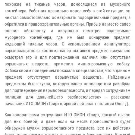
похожие на тиканье часов, доносящиеся из мусорного
контейнера. Работник правильно повел себя в этой ситуации, он
не стал самостоятельно осматривать подозрительный предмет, а
обратился в правоохранительные органы. Прибыв на место сапер
оценил обстановку и визуально осмотрел содержимое
мусорного контейнера, где им был обнаружен предмет,
издающий тиканье часов. С использованием манипулятора
взрывозащитного костюма сапер вытащил предмет, визуально
осмотрел его и для подтверждения наличия или отсутствия
взрывчатых веществ, применил минно-розыскную собаку.
Собака своим поведением показала специалистам, что в данном
предмете отсутствуют взрывчатые вещества. Найденным
предметом была кукла, которую сапер впоследствии разобрал
для подтверждения взрывобезопасности, и передал сотрудникам
полиции для дальнейшего разбирательства» - рассказал
начальник ИТО ОМОН «Таир» старший лейтенант полиции Олег Д.
Как говорят сами сотрудники ИТО ОМОН «Таир», каждый вызов
для них боевой, и даже если на месте происшествия будет
обнаружен муляж взрывоопасного предмета, все их действия
будут точно такими же, как и в случае с боеприпасом. Каждый