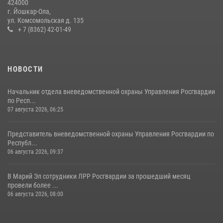
424000
08 июля 2026, 13:48
16
1
г. Йошкар-Ола,
ул. Комсомольская д. 135
Управление Росгвардии по Республике Марий Эл приняло участие в
+ 7 (8362) 42-01-49
охране общественного порядка в День семьи, любви и верности
09 июля 2026, 06:04
3
НОВОСТИ
Начальник отдела вневедомственной охраны Управления Росгвардии
по Респ...
07 августа 2026, 06:25
Представитель вневедомственной охраны Управления Росгвардии по
Республ...
06 августа 2026, 09:37
В Марий Эл сотрудники ЛРР Росгвардии за прошедший месяц
провели более ...
06 августа 2026, 08:00