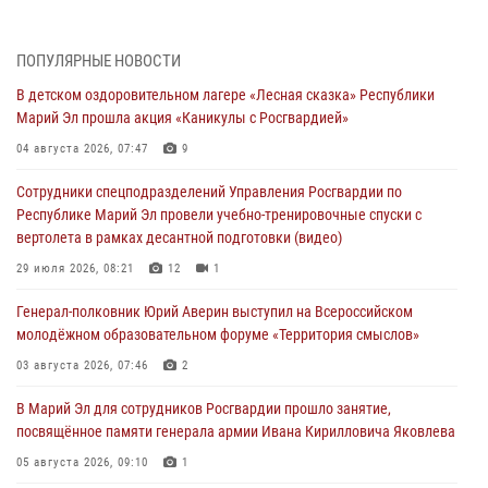
06 августа 2026, 09:37
10
В Марий Эл сотрудники ЛРР Росгвардии за прошедший месяц
ПОПУЛЯРНЫЕ НОВОСТИ
провели более 90 проверок мест хранения гражданского оружия
В детском оздоровительном лагере «Лесная сказка» Республики
06 августа 2026, 08:00
Марий Эл прошла акция «Каникулы с Росгвардией»
В Марий Эл сотрудники вневедомственной охраны Росгвардии за
04 августа 2026, 07:47
9
прошедший месяц задержали 19 нарушителей
Сотрудники спецподразделений Управления Росгвардии по
05 августа 2026, 09:44
Республике Марий Эл провели учебно-тренировочные спуски с
вертолета в рамках десантной подготовки (видео)
В Марий Эл для сотрудников Росгвардии прошло занятие,
посвящённое памяти генерала армии Ивана Кирилловича Яковлева
29 июля 2026, 08:21
12
1
05 августа 2026, 09:10
1
Генерал-полковник Юрий Аверин выступил на Всероссийском
молодёжном образовательном форуме «Территория смыслов»
В детском оздоровительном лагере «Лесная сказка» Республики
Марий Эл прошла акция «Каникулы с Росгвардией»
03 августа 2026, 07:46
2
04 августа 2026, 07:47
9
В Марий Эл для сотрудников Росгвардии прошло занятие,
посвящённое памяти генерала армии Ивана Кирилловича Яковлева
Сотрудники Центра лицензионно-разрешительной работы
Управления Росгвардии по Республике Марий Эл приняли участие в
05 августа 2026, 09:10
1
совещании по вопросам организации летне-осеннего сезона охоты