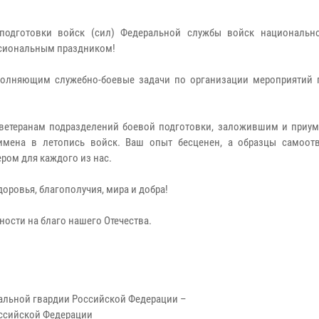
 подготовки войск (сил) Федеральной службы войск национальн
ссиональным праздником!
полняющим служебно-боевые задачи по организации мероприятий 
 ветеранам подразделений боевой подготовки, заложившим и при
имена в летопись войск. Ваш опыт бесценен, а образцы самоот
ром для каждого из нас.
оровья, благополучия, мира и добра!
ости на благо нашего Отечества.
альной гвардии Российской Федерации –
ссийской Федерации