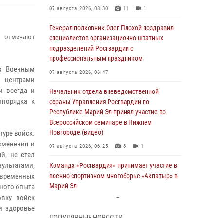
07 августа 2026, 08:30
11
1
Генерал-полковник Олег Плохой поздравил
 отмечают
специалистов организационно-штатных
подразделений Росгвардии с
профессиональным праздником
ых Военным
07 августа 2026, 06:47
и центрами
и всегда и
Начальник отдела вневедомственной
опорядка к
охраны Управления Росгвардии по
Республике Марий Эл принял участие во
Всероссийском семинаре в Нижнем
Новгороде (видео)
туре войск.
изменения и
07 августа 2026, 06:25
8
1
й, не стал
ультатами,
Команда «Росгвардия» принимает участие в
современных
военно-спортивном многоборье «Акпатыр» в
Марий Эл
нного опыта
овку войск
07 августа 2026, 05:43
10
и здоровье
ПОПУЛЯРНЫЕ НОВОСТИ