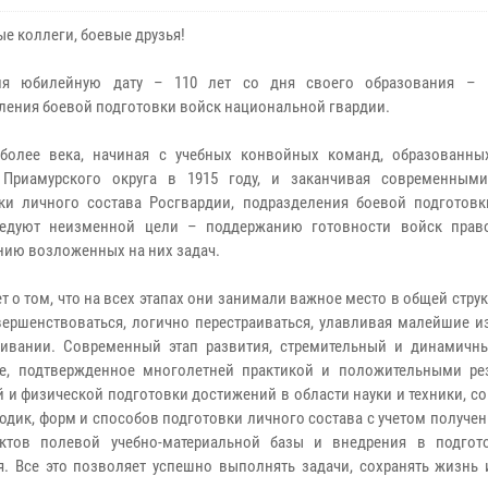
е коллеги, боевые друзья!
ля юбилейную дату – 110 лет со дня своего образования –
ления боевой подготовки войск национальной гвардии.
 более века, начиная с учебных конвойных команд, образованн
 Приамурского округа в 1915 году, и заканчивая современным
ки личного состава Росгвардии, подразделения боевой подготовк
ледуют неизменной цели – поддержанию готовности войск прав
ию возложенных на них задач.
 о том, что на всех этапах они занимали важное место в общей струк
овершенствоваться, логично перестраиваться, улавливая малейшие 
живании. Современный этап развития, стремительный и динамичны
е, подтвержденное многолетней практикой и положительными рез
 и физической подготовки достижений в области науки и техники, 
дик, форм и способов подготовки личного состава с учетом получе
ктов полевой учебно-материальной базы и внедрения в подгот
я. Все это позволяет успешно выполнять задачи, сохранять жизнь 