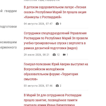
Представитель вневедомственной охраны
Управления Росгвардии по Республике
В детском оздоровительном лагере «Лесная
Марий Эл принял участие в учебно-
ой гвардии
сказка» Республики Марий Эл прошла акция
методическом сборе Росгвардии в Ижевске
«Каникулы с Росгвардией»
06 августа 2026, 09:37
10
04 августа 2026, 07:47
9
подготовки
В Марий Эл сотрудники ЛРР Росгвардии за
Сотрудники спецподразделений Управления
прошедший месяц провели более 90
Росгвардии по Республике Марий Эл провели
проверок мест хранения гражданского
умножившим
учебно-тренировочные спуски с вертолета в
оружия
верженного
рамках десантной подготовки (видео)
06 августа 2026, 08:00
29 июля 2026, 08:21
12
1
В Марий Эл сотрудники вневедомственной
Генерал-полковник Юрий Аверин выступил на
охраны Росгвардии за прошедший месяц
Всероссийском молодёжном
задержали 19 нарушителей
образовательном форуме «Территория
смыслов»
05 августа 2026, 09:44
03 августа 2026, 07:46
2
В Марий Эл для сотрудников Росгвардии
прошло занятие, посвящённое памяти
В Марий Эл для сотрудников Росгвардии
генерала армии Ивана Кирилловича
прошло занятие, посвящённое памяти
Яковлева
генерала армии Ивана Кирилловича