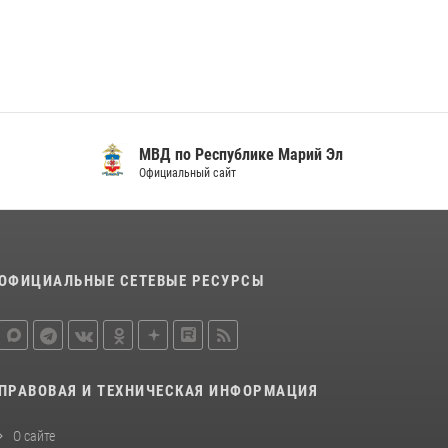
регионального управления Росгвардии
почтили память героя, погибшего при
исполнении служебного долга
24 июля 2026, 09:30
6
Росгвардейцы в Республике Марий Эл
приняли участие в праздновании Дня семьи,
МВД по Республике Марий Эл
любви и верности (видео)
Официальный сайт
08 июля 2026, 13:48
16
1
Управление Росгвардии по Республике
Марий Эл приняло участие в охране
общественного порядка в День семьи, любви
ОФИЦИАЛЬНЫЕ СЕТЕВЫЕ РЕСУРСЫ
и верности
09 июля 2026, 06:04
3
ПРАВОВАЯ И ТЕХНИЧЕСКАЯ ИНФОРМАЦИЯ
О сайте