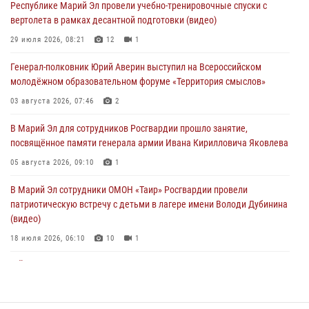
Республике Марий Эл провели учебно-тренировочные спуски с
вертолета в рамках десантной подготовки (видео)
Представитель вневедомственной охраны Управления Росгвардии
по Республике Марий Эл принял участие в учебно-методическом
29 июля 2026, 08:21
12
1
сборе Росгвардии в Ижевске
Генерал-полковник Юрий Аверин выступил на Всероссийском
06 августа 2026, 09:37
10
молодёжном образовательном форуме «Территория смыслов»
В Марий Эл сотрудники ЛРР Росгвардии за прошедший месяц
03 августа 2026, 07:46
2
провели более 90 проверок мест хранения гражданского оружия
В Марий Эл для сотрудников Росгвардии прошло занятие,
06 августа 2026, 08:00
посвящённое памяти генерала армии Ивана Кирилловича Яковлева
В Марий Эл сотрудники вневедомственной охраны Росгвардии за
05 августа 2026, 09:10
1
прошедший месяц задержали 19 нарушителей
В Марий Эл сотрудники ОМОН «Таир» Росгвардии провели
05 августа 2026, 09:44
патриотическую встречу с детьми в лагере имени Володи Дубинина
(видео)
18 июля 2026, 06:10
10
1
В Йошкар-Оле для сотрудников Росгвардии провели занятие по
антикоррупционной тематике
04 августа 2026, 06:06
2