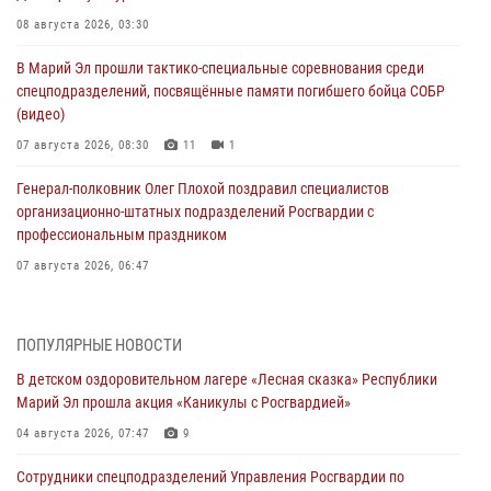
08 августа 2026, 03:30
В Марий Эл прошли тактико-специальные соревнования среди
спецподразделений, посвящённые памяти погибшего бойца СОБР
(видео)
07 августа 2026, 08:30
11
1
Генерал-полковник Олег Плохой поздравил специалистов
организационно-штатных подразделений Росгвардии с
профессиональным праздником
07 августа 2026, 06:47
Начальник отдела вневедомственной охраны Управления
Росгвардии по Республике Марий Эл принял участие во
ПОПУЛЯРНЫЕ НОВОСТИ
Всероссийском семинаре в Нижнем Новгороде (видео)
В детском оздоровительном лагере «Лесная сказка» Республики
07 августа 2026, 06:25
8
1
Марий Эл прошла акция «Каникулы с Росгвардией»
Команда «Росгвардия» принимает участие в военно-спортивном
04 августа 2026, 07:47
9
многоборье «Акпатыр» в Марий Эл
Сотрудники спецподразделений Управления Росгвардии по
07 августа 2026, 05:43
10