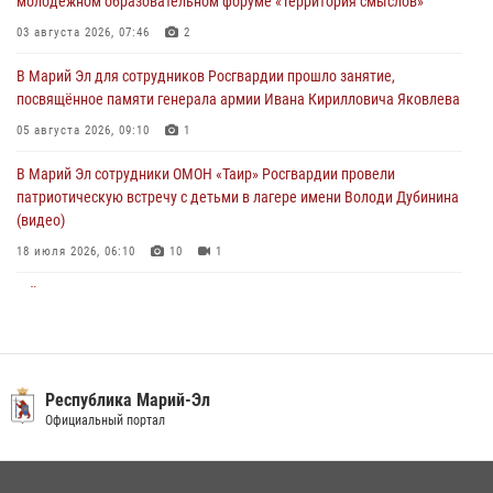
молодёжном образовательном форуме «Территория смыслов»
В детском оздоровительном лагере «Лесная сказка» Республики
Марий Эл прошла акция «Каникулы с Росгвардией»
03 августа 2026, 07:46
2
04 августа 2026, 07:47
9
В Марий Эл для сотрудников Росгвардии прошло занятие,
посвящённое памяти генерала армии Ивана Кирилловича Яковлева
Сотрудники Центра лицензионно-разрешительной работы
Управления Росгвардии по Республике Марий Эл приняли участие в
05 августа 2026, 09:10
1
совещании по вопросам организации летне-осеннего сезона охоты
В Марий Эл сотрудники ОМОН «Таир» Росгвардии провели
04 августа 2026, 06:46
патриотическую встречу с детьми в лагере имени Володи Дубинина
(видео)
18 июля 2026, 06:10
10
1
В Йошкар-Оле для сотрудников Росгвардии провели занятие по
антикоррупционной тематике
04 августа 2026, 06:06
2
В Марий Эл сотрудники Росгвардии присоединились к масштабной
Республика Марий-Эл
донорской акции (видео)
Официальный портал
30 июля 2026, 12:42
8
1
В Йошкар-Оле руководство и сотрудники регионального управления