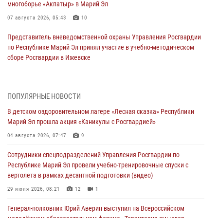
многоборье «Акпатыр» в Марий Эл
07 августа 2026, 05:43
10
Представитель вневедомственной охраны Управления Росгвардии
по Республике Марий Эл принял участие в учебно-методическом
сборе Росгвардии в Ижевске
06 августа 2026, 09:37
10
В Марий Эл сотрудники ЛРР Росгвардии за прошедший месяц
ПОПУЛЯРНЫЕ НОВОСТИ
провели более 90 проверок мест хранения гражданского оружия
В детском оздоровительном лагере «Лесная сказка» Республики
06 августа 2026, 08:00
Марий Эл прошла акция «Каникулы с Росгвардией»
В Марий Эл сотрудники вневедомственной охраны Росгвардии за
04 августа 2026, 07:47
9
прошедший месяц задержали 19 нарушителей
Сотрудники спецподразделений Управления Росгвардии по
05 августа 2026, 09:44
Республике Марий Эл провели учебно-тренировочные спуски с
вертолета в рамках десантной подготовки (видео)
В Марий Эл для сотрудников Росгвардии прошло занятие,
посвящённое памяти генерала армии Ивана Кирилловича Яковлева
29 июля 2026, 08:21
12
1
05 августа 2026, 09:10
1
Генерал-полковник Юрий Аверин выступил на Всероссийском