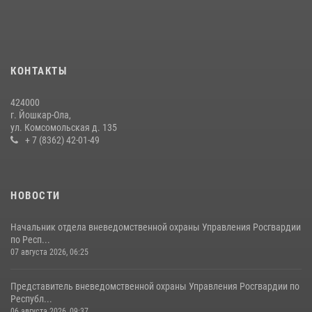
Росгвардии почтили память героя, погибшего при исполнении
служебного долга
24 июля 2026, 09:30
6
КОНТАКТЫ
Росгвардейцы в Республике Марий Эл приняли участие в
праздновании Дня семьи, любви и верности (видео)
424000
08 июля 2026, 13:48
16
1
г. Йошкар-Ола,
ул. Комсомольская д. 135
Управление Росгвардии по Республике Марий Эл приняло участие в
+ 7 (8362) 42-01-49
охране общественного порядка в День семьи, любви и верности
09 июля 2026, 06:04
3
НОВОСТИ
Начальник отдела вневедомственной охраны Управления Росгвардии
по Респ...
07 августа 2026, 06:25
Представитель вневедомственной охраны Управления Росгвардии по
Республ...
06 августа 2026, 09:37