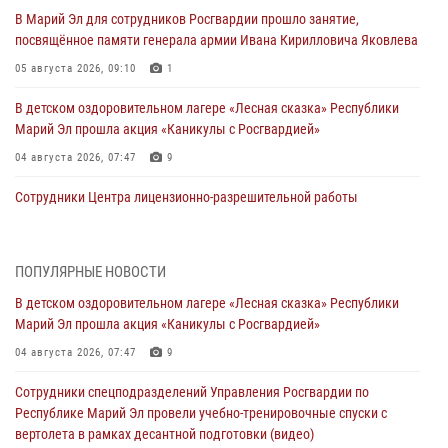
В Марий Эл для сотрудников Росгвардии прошло занятие,
посвящённое памяти генерала армии Ивана Кирилловича Яковлева
05 августа 2026, 09:10
1
В детском оздоровительном лагере «Лесная сказка» Республики
Марий Эл прошла акция «Каникулы с Росгвардией»
04 августа 2026, 07:47
9
Сотрудники Центра лицензионно-разрешительной работы
Управления Росгвардии по Республике Марий Эл приняли участие в
совещании по вопросам организации летне-осеннего сезона охоты
04 августа 2026, 06:46
ПОПУЛЯРНЫЕ НОВОСТИ
В детском оздоровительном лагере «Лесная сказка» Республики
В Йошкар-Оле для сотрудников Росгвардии провели занятие по
Марий Эл прошла акция «Каникулы с Росгвардией»
антикоррупционной тематике
04 августа 2026, 07:47
9
04 августа 2026, 06:06
2
Сотрудники спецподразделений Управления Росгвардии по
Генерал-полковник Юрий Аверин выступил на Всероссийском
Республике Марий Эл провели учебно-тренировочные спуски с
молодёжном образовательном форуме «Территория смыслов»
вертолета в рамках десантной подготовки (видео)
03 августа 2026, 07:46
2