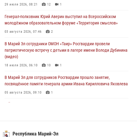
29 июля 2026, 08:21
12
1
Росгвардейцы в Марий Эл обеспечили правопорядок в ходе
Генерал-полковник Юрий Аверин выступил на Всероссийском
празднования Дня ВДВ и проведения матчевого турнира на Кубок
молодёжном образовательном форуме «Территория смыслов»
Раимкуля Малахбекова
03 августа 2026, 07:46
2
03 августа 2026, 06:52
7
В Марий Эл сотрудники ОМОН «Таир» Росгвардии провели
Центральная войсковая комендатура Росгвардии отмечает день
патриотическую встречу с детьми в лагере имени Володи Дубинина
образования 2 августа
(видео)
02 августа 2026, 11:44
18 июля 2026, 06:10
10
1
В Марий Эл для сотрудников Росгвардии прошло занятие,
посвящённое памяти генерала армии Ивана Кирилловича Яковлева
05 августа 2026, 09:10
1
В Йошкар-Оле для сотрудников Росгвардии провели занятие по
антикоррупционной тематике
04 августа 2026, 06:06
2
В Марий Эл сотрудники Росгвардии присоединились к масштабной
Республика Марий-Эл