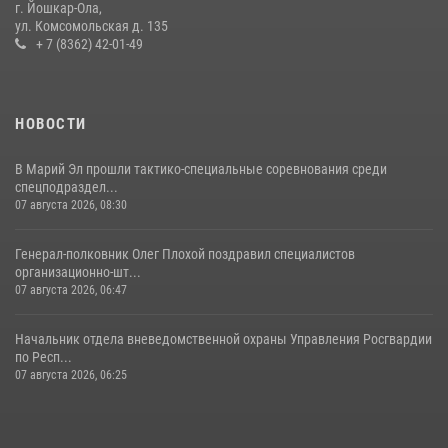
г. Йошкар-Ола,
11 июля 2026, 06:20
9
1
ул. Комсомольская д. 135
+ 7 (8362) 42-01-49
В Йошкар-Оле росгвардейцы приняли участие в торжествах,
посвященных дню памяти небесного покровителя ведомства
(видео)
НОВОСТИ
28 июля 2026, 11:52
16
1
В Марий Эл прошли тактико-специальные соревнования среди
спецподраздел...
07 августа 2026, 08:30
Генерал-полковник Олег Плохой поздравил специалистов
организационно-шт...
07 августа 2026, 06:47
Начальник отдела вневедомственной охраны Управления Росгвардии
по Респ...
07 августа 2026, 06:25