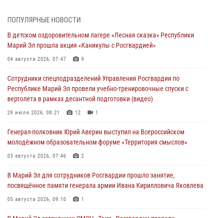
Начальник отдела вневедомственной охраны Управления
Росгвардии по Республике Марий Эл принял участие во
ПОПУЛЯРНЫЕ НОВОСТИ
Всероссийском семинаре в Нижнем Новгороде (видео)
В детском оздоровительном лагере «Лесная сказка» Республики
07 августа 2026, 06:25
8
1
Марий Эл прошла акция «Каникулы с Росгвардией»
Команда «Росгвардия» принимает участие в военно-спортивном
04 августа 2026, 07:47
9
многоборье «Акпатыр» в Марий Эл
Сотрудники спецподразделений Управления Росгвардии по
07 августа 2026, 05:43
10
Республике Марий Эл провели учебно-тренировочные спуски с
вертолета в рамках десантной подготовки (видео)
Представитель вневедомственной охраны Управления Росгвардии
по Республике Марий Эл принял участие в учебно-методическом
29 июля 2026, 08:21
12
1
сборе Росгвардии в Ижевске
Генерал-полковник Юрий Аверин выступил на Всероссийском
06 августа 2026, 09:37
10
молодёжном образовательном форуме «Территория смыслов»
В Марий Эл сотрудники ЛРР Росгвардии за прошедший месяц
03 августа 2026, 07:46
2
провели более 90 проверок мест хранения гражданского оружия
В Марий Эл для сотрудников Росгвардии прошло занятие,
06 августа 2026, 08:00
посвящённое памяти генерала армии Ивана Кирилловича Яковлева
В Марий Эл сотрудники вневедомственной охраны Росгвардии за
05 августа 2026, 09:10
1
прошедший месяц задержали 19 нарушителей