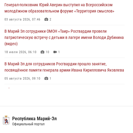
Генерал-полковник Юрий Аверин выступил на Всероссийском
празднования Дня ВДВ и проведения матчевого турнира на Кубок
молодёжном образовательном форуме «Территория смыслов»
Раимкуля Малахбекова
03 августа 2026, 07:46
2
03 августа 2026, 06:52
7
В Марий Эл сотрудники ОМОН «Таир» Росгвардии провели
Центральная войсковая комендатура Росгвардии отмечает день
патриотическую встречу с детьми в лагере имени Володи Дубинина
образования 2 августа
(видео)
02 августа 2026, 11:44
18 июля 2026, 06:10
10
1
В Марий Эл для сотрудников Росгвардии прошло занятие,
посвящённое памяти генерала армии Ивана Кирилловича Яковлева
05 августа 2026, 09:10
1
В Йошкар-Оле для сотрудников Росгвардии провели занятие по
антикоррупционной тематике
04 августа 2026, 06:06
2
В Марий Эл сотрудники Росгвардии присоединились к масштабной
Республика Марий-Эл
донорской акции (видео)
Официальный портал
30 июля 2026, 12:42
8
1