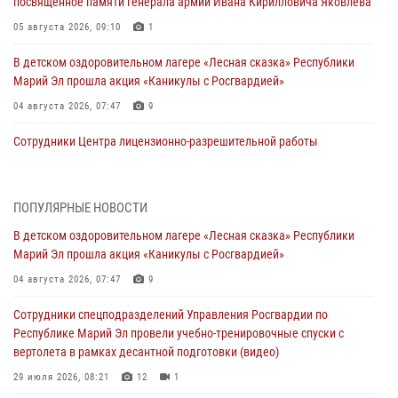
посвящённое памяти генерала армии Ивана Кирилловича Яковлева
05 августа 2026, 09:10
1
В детском оздоровительном лагере «Лесная сказка» Республики
Марий Эл прошла акция «Каникулы с Росгвардией»
04 августа 2026, 07:47
9
Сотрудники Центра лицензионно-разрешительной работы
Управления Росгвардии по Республике Марий Эл приняли участие в
совещании по вопросам организации летне-осеннего сезона охоты
04 августа 2026, 06:46
ПОПУЛЯРНЫЕ НОВОСТИ
В детском оздоровительном лагере «Лесная сказка» Республики
В Йошкар-Оле для сотрудников Росгвардии провели занятие по
Марий Эл прошла акция «Каникулы с Росгвардией»
антикоррупционной тематике
04 августа 2026, 07:47
9
04 августа 2026, 06:06
2
Сотрудники спецподразделений Управления Росгвардии по
Генерал-полковник Юрий Аверин выступил на Всероссийском
Республике Марий Эл провели учебно-тренировочные спуски с
молодёжном образовательном форуме «Территория смыслов»
вертолета в рамках десантной подготовки (видео)
03 августа 2026, 07:46
2
29 июля 2026, 08:21
12
1
Росгвардейцы в Марий Эл обеспечили правопорядок в ходе