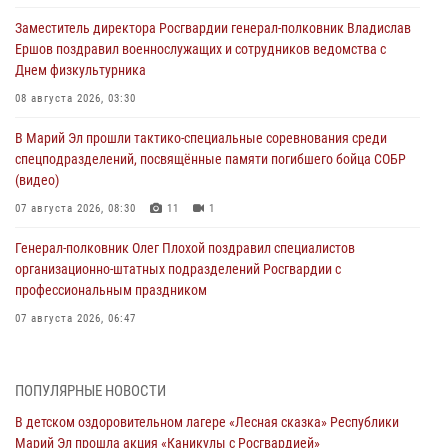
Заместитель директора Росгвардии генерал-полковник Владислав
Ершов поздравил военнослужащих и сотрудников ведомства с
Днем физкультурника
08 августа 2026, 03:30
В Марий Эл прошли тактико-специальные соревнования среди
спецподразделений, посвящённые памяти погибшего бойца СОБР
(видео)
07 августа 2026, 08:30
11
1
Генерал-полковник Олег Плохой поздравил специалистов
организационно-штатных подразделений Росгвардии с
профессиональным праздником
07 августа 2026, 06:47
Начальник отдела вневедомственной охраны Управления
Росгвардии по Республике Марий Эл принял участие во
ПОПУЛЯРНЫЕ НОВОСТИ
Всероссийском семинаре в Нижнем Новгороде (видео)
В детском оздоровительном лагере «Лесная сказка» Республики
07 августа 2026, 06:25
8
1
Марий Эл прошла акция «Каникулы с Росгвардией»