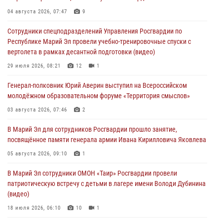
Команда «Росгвардия» принимает участие в военно-спортивном
04 августа 2026, 07:47
9
многоборье «Акпатыр» в Марий Эл
Сотрудники спецподразделений Управления Росгвардии по
07 августа 2026, 05:43
10
Республике Марий Эл провели учебно-тренировочные спуски с
вертолета в рамках десантной подготовки (видео)
Представитель вневедомственной охраны Управления Росгвардии
по Республике Марий Эл принял участие в учебно-методическом
29 июля 2026, 08:21
12
1
сборе Росгвардии в Ижевске
Генерал-полковник Юрий Аверин выступил на Всероссийском
06 августа 2026, 09:37
10
молодёжном образовательном форуме «Территория смыслов»
В Марий Эл сотрудники ЛРР Росгвардии за прошедший месяц
03 августа 2026, 07:46
2
провели более 90 проверок мест хранения гражданского оружия
В Марий Эл для сотрудников Росгвардии прошло занятие,
06 августа 2026, 08:00
посвящённое памяти генерала армии Ивана Кирилловича Яковлева
В Марий Эл сотрудники вневедомственной охраны Росгвардии за
05 августа 2026, 09:10
1
прошедший месяц задержали 19 нарушителей
В Марий Эл сотрудники ОМОН «Таир» Росгвардии провели
05 августа 2026, 09:44
патриотическую встречу с детьми в лагере имени Володи Дубинина
(видео)
18 июля 2026, 06:10
10
1