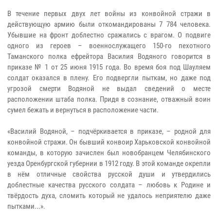
В течение первых двух лет войны из конвойной стражи в
действующую армию были откомандированы 7 784 человека.
Убывшие на фронт доблестно сражались с врагом. О подвиге
одного из героев – военнослужащего 150-го пехотного
Таманского полка ефрейтора Василия Водяного говорится в
приказе № 1 от 25 июня 1915 года. Во время боя под Шауляем
солдат оказался в плену. Его подвергли пыткам, но даже под
угрозой смерти Водяной не выдал сведений о месте
расположении штаба полка. Придя в сознание, отважный воин
сумел бежать и вернуться в расположение части.
«Василий Водяной, – подчёркивается в приказе, – родной для
конвойной стражи. Он бывший конвоир Харьковской конвойной
команды, в которую зачислен был новобранцем Челябинского
уезда Оренбургской губернии в 1912 году. В этой команде окрепли
в нём отличные свойства русской души и утвердились
доблестные качества русского солдата – любовь к Родине и
твёрдость духа, сломить который не удалось неприятелю даже
пытками...».