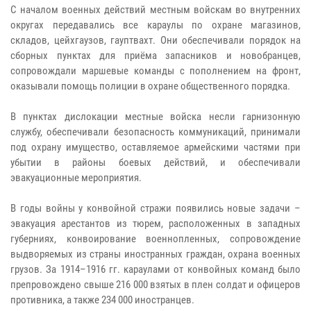
С началом военных действий местным войскам во внутренних
округах передавались все караулы по охране магазинов,
складов, цейхгаузов, гауптвахт. Они обеспечивали порядок на
сборных пунктах для приёма запасников и новобранцев,
сопровождали маршевые команды с пополнением на фронт,
оказывали помощь полиции в охране общественного порядка.
В пунктах дислокации местные войска несли гарнизонную
службу, обеспечивали безопасность коммуникаций, принимали
под охрану имущество, оставляемое армейскими частями при
убытии в районы боевых действий, и обеспечивали
эвакуационные мероприятия.
В годы войны у конвойной стражи появились новые задачи –
эвакуация арестантов из тюрем, расположенных в западных
губерниях, конвоирование военнопленных, сопровождение
выдворяемых из страны иностранных граждан, охрана военных
грузов. За 1914–1916 гг. караулами от конвойных команд было
препровождено свыше 216 000 взятых в плен солдат и офицеров
противника, а также 234 000 иностранцев.