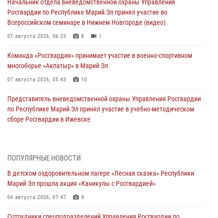
Начальник отдела вневедомственной охраны Управления
Росгвардии по Республике Марий Эл принял участие во
Всероссийском семинаре в Нижнем Новгороде (видео)
07 августа 2026, 06:25
8
1
Команда «Росгвардия» принимает участие в военно-спортивном
многоборье «Акпатыр» в Марий Эл
07 августа 2026, 05:43
10
Представитель вневедомственной охраны Управления Росгвардии
по Республике Марий Эл принял участие в учебно-методическом
сборе Росгвардии в Ижевске
06 августа 2026, 09:37
10
В Марий Эл сотрудники ЛРР Росгвардии за прошедший месяц
ПОПУЛЯРНЫЕ НОВОСТИ
провели более 90 проверок мест хранения гражданского оружия
В детском оздоровительном лагере «Лесная сказка» Республики
06 августа 2026, 08:00
Марий Эл прошла акция «Каникулы с Росгвардией»
В Марий Эл сотрудники вневедомственной охраны Росгвардии за
04 августа 2026, 07:47
9
прошедший месяц задержали 19 нарушителей
Сотрудники спецподразделений Управления Росгвардии по