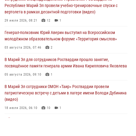
05 августа 2026, 09:44
Республике Марий Эл провели учебно-тренировочные спуски с
вертолета в рамках десантной подготовки (видео)
В Марий Эл для сотрудников Росгвардии прошло занятие,
посвящённое памяти генерала армии Ивана Кирилловича Яковлева
29 июля 2026, 08:21
12
1
05 августа 2026, 09:10
1
Генерал-полковник Юрий Аверин выступил на Всероссийском
молодёжном образовательном форуме «Территория смыслов»
В детском оздоровительном лагере «Лесная сказка» Республики
Марий Эл прошла акция «Каникулы с Росгвардией»
03 августа 2026, 07:46
2
04 августа 2026, 07:47
9
В Марий Эл для сотрудников Росгвардии прошло занятие,
посвящённое памяти генерала армии Ивана Кирилловича Яковлева
Сотрудники Центра лицензионно-разрешительной работы
Управления Росгвардии по Республике Марий Эл приняли участие в
05 августа 2026, 09:10
1
совещании по вопросам организации летне-осеннего сезона охоты
В Марий Эл сотрудники ОМОН «Таир» Росгвардии провели
04 августа 2026, 06:46
патриотическую встречу с детьми в лагере имени Володи Дубинина
(видео)
18 июля 2026, 06:10
10
1
В Йошкар-Оле для сотрудников Росгвардии провели занятие по
антикоррупционной тематике
04 августа 2026, 06:06
2