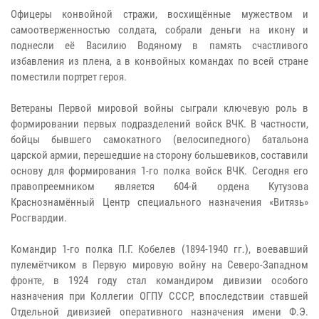
Офицеры конвойной стражи, восхищённые мужеством и
самоотверженностью солдата, собрали деньги на икону и
поднесли её Василию Водяному в память счастливого
избавления из плена, а в конвойных командах по всей стране
поместили портрет героя.
Ветераны Первой мировой войны сыграли ключевую роль в
формировании первых подразделений войск ВЧК. В частности,
бойцы бывшего самокатного (велосипедного) батальона
царской армии, перешедшие на сторону большевиков, составили
основу для формирования 1-го полка войск ВЧК. Сегодня его
правопреемником является 604-й ордена Кутузова
Краснознамённый Центр специального назначения «Витязь»
Росгвардии.
Командир 1-го полка П.Г. Кобелев (1894-1940 гг.), воевавший
пулемётчиком в Первую мировую войну на Северо-Западном
фронте, в 1924 году стал командиром дивизии особого
назначения при Коллегии ОГПУ СССР, впоследствии ставшей
Отдельной дивизией оперативного назначения имени Ф.Э.