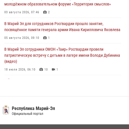
молодёжном образовательном форуме «Территория смыслов»
В детском оздоровительном лагере «Лесная сказка» Республики
Марий Эл прошла акция «Каникулы с Росгвардией»
03 августа 2026, 07:46
2
04 августа 2026, 07:47
9
В Марий Эл для сотрудников Росгвардии прошло занятие,
посвящённое памяти генерала армии Ивана Кирилловича Яковлева
Сотрудники Центра лицензионно-разрешительной работы
Управления Росгвардии по Республике Марий Эл приняли участие в
05 августа 2026, 09:10
1
совещании по вопросам организации летне-осеннего сезона охоты
В Марий Эл сотрудники ОМОН «Таир» Росгвардии провели
04 августа 2026, 06:46
патриотическую встречу с детьми в лагере имени Володи Дубинина
(видео)
18 июля 2026, 06:10
10
1
В Йошкар-Оле для сотрудников Росгвардии провели занятие по
антикоррупционной тематике
04 августа 2026, 06:06
2
В Марий Эл сотрудники Росгвардии присоединились к масштабной
Республика Марий-Эл
донорской акции (видео)
Официальный портал
30 июля 2026, 12:42
8
1