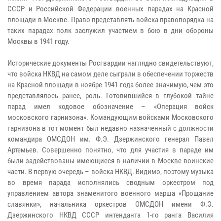
СССР и Российской Федерации военных парадах на Красной
площади в Москве. Право представлять войска правопорядка на
таких парадах полк заслужил участием в бою в дни обороны
Москвы в 1941 году.
Исторические документы Росгвардии наглядно свидетельствуют,
что войска НКВД на самом деле сыграли в обеспечении торжеств
на Красной площади в ноябре 1941 года более значимую, чем это
представлялось ранее, роль. Готовившийся в глубокой тайне
парад имел кодовое обозначение – «Операция войск
московского гарнизона». Командующим войсками Московского
гарнизона в тот момент был недавно назначенный с должности
командира ОМСДОН им. Ф.Э. Дзержинского генерал Павел
Артемьев. Совершенно понятно, что для участия в параде им
были задействованы имеющиеся в наличии в Москве воинские
части. В первую очередь – войска НКВД. Видимо, поэтому музыка
во время парада исполнялись сводным оркестром под
управлением автора знаменитого военного марша «Прощание
славянки», начальника оркестров ОМСДОН имени Ф.Э.
Дзержинского НКВД СССР интенданта 1-го ранга Василия