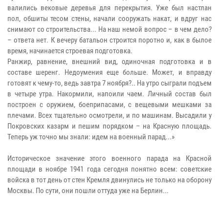
валились вековые деревья для перекрытия. Уже был настлан
пол, обшиты тесом стены, начали сооружать накат, и вдруг нас
снимают со строительства... На наш немой вопрос – в чем дело?
– ответа нет. К вечеру батальон строится поротно и, как в былое
время, начинается строевая подготовка.
Ранжир, равнение, внешний вид, одиночная подготовка и в
составе шеренг. Недоумения еще больше. Может, и вправду
готовят к чему-то, ведь завтра 7 ноября?.. На утро сыграли подъем
в четыре утра. Накормили, напоили чаем. Личный состав был
построен с оружием, боеприпасами, с вещевыми мешками за
плечами. Всех тщательно осмотрели, и по машинам. Высадили у
Покровских казарм и пешим порядком – на Красную площадь.
Теперь уж точно мы знали: идем на военный парад...»
Историческое значение этого военного парада на Красной
площади в ноябре 1941 года сегодня понятно всем: советские
войска в тот день от стен Кремля двинулись не только на оборону
Москвы. По сути, они пошли оттуда уже на Берлин...