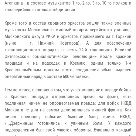
Агапкина - в составе музыкантов 1-го, 2-го, 3-го, 10-го полков и
кавалерийского полка этой дивизии.
Кроме того в состав сводного оркестра вошли также военные
музыканты Московского миномётно-артиллерийского училища,
Московского округа РККА и оркестра, прибывшего из г. Горький
(ныне – г. Нижний Новгород). А для обеспечения
«революционного порядка в честь 24-й годовщины Великой
Октябрьской социалистической революции» возле Красной
площади и на подходах к Кремлю, одним только 1-м
Краснознамённым полком этого соединения «был выделен
оперативный наряд в составе 600 человек».
Тем не менее, в словах о том, что участвовавшие в параде бойцы
с Красной площади отправлялись прямо на фронт, есть
подлинная, ничем не опровергаемая правда: для войск НКВД
Москва в те дни на самом деле являлась линией фронта. Как
писал очевидец событий, бывший боец войск НКВД,
«...Дзержинцы готовились к уличным боям. У каждого
подразделения был свой участок обороны. Буквально каждый