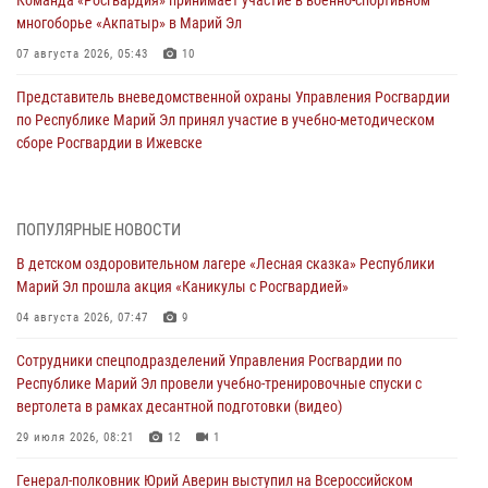
многоборье «Акпатыр» в Марий Эл
07 августа 2026, 05:43
10
Представитель вневедомственной охраны Управления Росгвардии
по Республике Марий Эл принял участие в учебно-методическом
сборе Росгвардии в Ижевске
06 августа 2026, 09:37
10
В Марий Эл сотрудники ЛРР Росгвардии за прошедший месяц
ПОПУЛЯРНЫЕ НОВОСТИ
провели более 90 проверок мест хранения гражданского оружия
В детском оздоровительном лагере «Лесная сказка» Республики
06 августа 2026, 08:00
Марий Эл прошла акция «Каникулы с Росгвардией»
В Марий Эл сотрудники вневедомственной охраны Росгвардии за
04 августа 2026, 07:47
9
прошедший месяц задержали 19 нарушителей
Сотрудники спецподразделений Управления Росгвардии по
05 августа 2026, 09:44
Республике Марий Эл провели учебно-тренировочные спуски с
вертолета в рамках десантной подготовки (видео)
В Марий Эл для сотрудников Росгвардии прошло занятие,
посвящённое памяти генерала армии Ивана Кирилловича Яковлева
29 июля 2026, 08:21
12
1
05 августа 2026, 09:10
1
Генерал-полковник Юрий Аверин выступил на Всероссийском