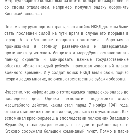
метр Бульварного кольца был за кем-то конкретно закреплен. Я
со своим отделением, например, получил задачу оборонять
Киевский вокзал...»
По замыслу руководства страны, части войск НКВД должны были
стать последней силой на пути врага в случае его прорыва в
город. А в обстановке осадного положения - бороться с
проникшими в столицу разведчиками и диверсантами
противника, уничтожать бандитов и мародёров, останавливать
панику, охранять и минировать важные государственные
объекты. «Важен каждый рубеж!» - призывал известный плакат
военного времени. И у солдат войск НКВД были свои, подчас
незримые для многих, но очень ответственные рубежи обороны.
Известно, что информация о готовящемся параде скрывалась до
последнего дня. Однако технология подготовки столь
масштабного действа, каким стал парад 7 ноября 1941 года,
отчасти становится понятна из свидетельств его участников. Как
вспоминал красноармеец, а впоследствии полковник Владимир
Журавлёв, «...саперы-дзержинцы в те дни в районе парка в
Кусково сооружали большой командный пункт. Прямо в парке