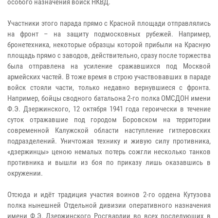
особого назначения войск НКВД.
Участники этого парада прямо с Красной площади отправлялись
на фронт – на защиту подмосковных рубежей. Например,
бронетехника, некоторые образцы которой прибыли на Красную
площадь прямо с заводов, действительно, сразу после торжества
была отправлена на усиление сражавшихся под Москвой
армейских частей. В тоже время в строю участвовавших в параде
войск стояли части, только недавно вернувшиеся с фронта.
Например, бойцы сводного батальона 2-го полка ОМСДОН имени
Ф.Э. Дзержинского, 12 октября 1941 года героически в течение
суток отражавшие под городом Боровском на территории
современной Калужской области наступление гитлеровских
подразделений. Уничтожая технику и живую силу противника,
«дзержинцы» ценою немалых потерь сожгли несколько танков
противника и вышли из боя по приказу лишь оказавшись в
окружении.
Отсюда и идёт традиция участия воинов 2-го ордена Кутузова
полка нынешней Отдельной дивизии оперативного назначения
имени Ф.Э. Дзержинского Росгвардии во всех последующих в