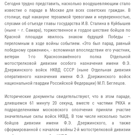
Сегодня трудно представить, насколько воодушевляющим стало
известие о параде в Москве для всех советских граждан. В
столице, ещё накануне терзаемой тревогами и неуверенностью,
слухами об отъезде главы государства И.В. Сталина в Куйбышев
(ныне – г. Самара), торжественное и гордое шествие бойцов по
Красной площади явилось знаком будущей Победы –
переломным в ходе войны событием. «Это был парад, равный
победному сражению», - вспоминал впоследствии его участник,
ветеран 1-го Краснознамённого полка Отдельной
мотострелковой дивизии особого назначения имени Ф.Э.
Дзержинского войск НКВД СССР (ныне Отдельная дивизия
оперативного назначения имени Ф.Э. Дзержинского войск
национальной гвардии Российской Федерации) М.П. Беглецов.
Исторические документы свидетельствуют, что в этом параде,
длившемся 61 минуту 20 секунд, вместе с частями РККА и
подразделениями московского ополчения приняли участие
значительные силы войск НКВД. В том числе несколько тысяч
бойцов дивизии имени Ф.Э. Дзержинского, а также
сформированной с началом войны 2-й мотострелковой дивизии