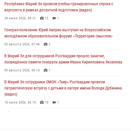
Республике Марий Эл провели учебно-тренировочные спуски с
вертолета в рамках десантной подготовки (видео)
В Марий Эл для сотрудников Росгвардии прошло занятие,
посвящённое памяти генерала армии Ивана Кирилловича Яковлева
29 июля 2026, 08:21
12
1
05 августа 2026, 09:10
1
Генерал-полковник Юрий Аверин выступил на Всероссийском
молодёжном образовательном форуме «Территория смыслов»
В детском оздоровительном лагере «Лесная сказка» Республики
Марий Эл прошла акция «Каникулы с Росгвардией»
03 августа 2026, 07:46
2
04 августа 2026, 07:47
9
В Марий Эл для сотрудников Росгвардии прошло занятие,
посвящённое памяти генерала армии Ивана Кирилловича Яковлева
Сотрудники Центра лицензионно-разрешительной работы
Управления Росгвардии по Республике Марий Эл приняли участие в
05 августа 2026, 09:10
1
совещании по вопросам организации летне-осеннего сезона охоты
В Марий Эл сотрудники ОМОН «Таир» Росгвардии провели
04 августа 2026, 06:46
патриотическую встречу с детьми в лагере имени Володи Дубинина
(видео)
18 июля 2026, 06:10
10
1
В Йошкар-Оле для сотрудников Росгвардии провели занятие по
антикоррупционной тематике
04 августа 2026, 06:06
2