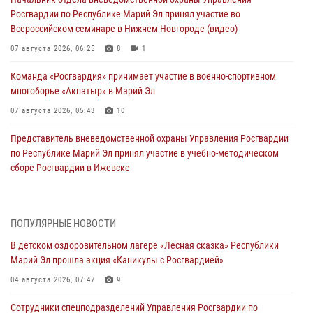
Росгвардии по Республике Марий Эл принял участие во
Всероссийском семинаре в Нижнем Новгороде (видео)
07 августа 2026, 06:25
8
1
Команда «Росгвардия» принимает участие в военно-спортивном
многоборье «Акпатыр» в Марий Эл
07 августа 2026, 05:43
10
Представитель вневедомственной охраны Управления Росгвардии
по Республике Марий Эл принял участие в учебно-методическом
сборе Росгвардии в Ижевске
06 августа 2026, 09:37
10
В Марий Эл сотрудники ЛРР Росгвардии за прошедший месяц
ПОПУЛЯРНЫЕ НОВОСТИ
провели более 90 проверок мест хранения гражданского оружия
В детском оздоровительном лагере «Лесная сказка» Республики
06 августа 2026, 08:00
Марий Эл прошла акция «Каникулы с Росгвардией»
В Марий Эл сотрудники вневедомственной охраны Росгвардии за
04 августа 2026, 07:47
9
прошедший месяц задержали 19 нарушителей
Сотрудники спецподразделений Управления Росгвардии по
05 августа 2026, 09:44