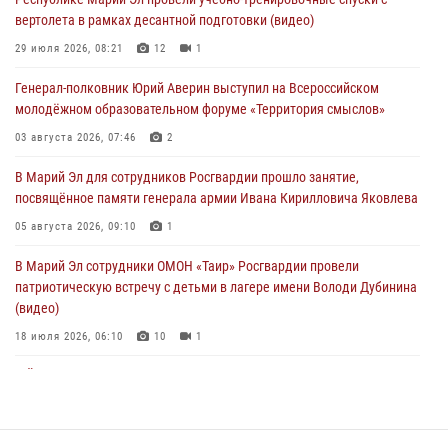
вертолета в рамках десантной подготовки (видео)
Представитель вневедомственной охраны Управления Росгвардии
по Республике Марий Эл принял участие в учебно-методическом
29 июля 2026, 08:21
12
1
сборе Росгвардии в Ижевске
Генерал-полковник Юрий Аверин выступил на Всероссийском
06 августа 2026, 09:37
10
молодёжном образовательном форуме «Территория смыслов»
В Марий Эл сотрудники ЛРР Росгвардии за прошедший месяц
03 августа 2026, 07:46
2
провели более 90 проверок мест хранения гражданского оружия
В Марий Эл для сотрудников Росгвардии прошло занятие,
06 августа 2026, 08:00
посвящённое памяти генерала армии Ивана Кирилловича Яковлева
В Марий Эл сотрудники вневедомственной охраны Росгвардии за
05 августа 2026, 09:10
1
прошедший месяц задержали 19 нарушителей
В Марий Эл сотрудники ОМОН «Таир» Росгвардии провели
05 августа 2026, 09:44
патриотическую встречу с детьми в лагере имени Володи Дубинина
(видео)
18 июля 2026, 06:10
10
1
В Йошкар-Оле для сотрудников Росгвардии провели занятие по
антикоррупционной тематике
04 августа 2026, 06:06
2