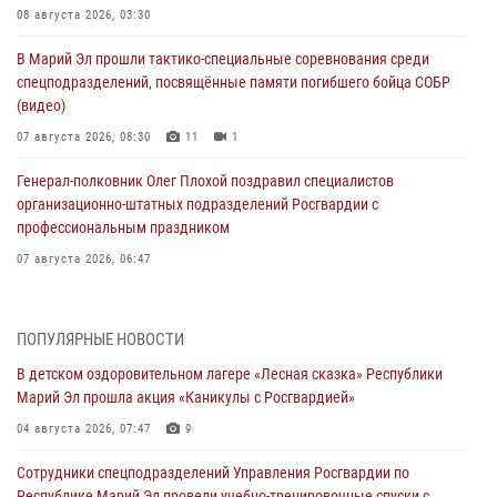
08 августа 2026, 03:30
В Марий Эл прошли тактико-специальные соревнования среди
спецподразделений, посвящённые памяти погибшего бойца СОБР
(видео)
07 августа 2026, 08:30
11
1
Генерал-полковник Олег Плохой поздравил специалистов
организационно-штатных подразделений Росгвардии с
профессиональным праздником
07 августа 2026, 06:47
Начальник отдела вневедомственной охраны Управления
Росгвардии по Республике Марий Эл принял участие во
ПОПУЛЯРНЫЕ НОВОСТИ
Всероссийском семинаре в Нижнем Новгороде (видео)
В детском оздоровительном лагере «Лесная сказка» Республики
07 августа 2026, 06:25
8
1
Марий Эл прошла акция «Каникулы с Росгвардией»
Команда «Росгвардия» принимает участие в военно-спортивном
04 августа 2026, 07:47
9
многоборье «Акпатыр» в Марий Эл
Сотрудники спецподразделений Управления Росгвардии по
07 августа 2026, 05:43
10
Республике Марий Эл провели учебно-тренировочные спуски с