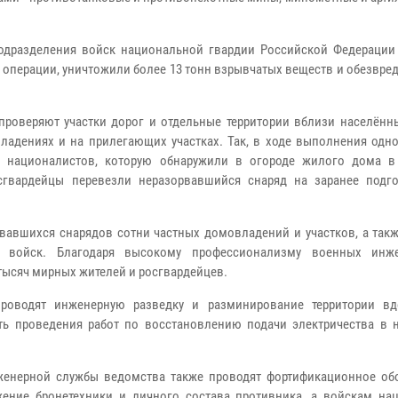
одразделения войск национальной гвардии Российской Федерации
 операции, уничтожили более 13 тонн взрывчатых веществ и обезвр
роверяют участки дорог и отдельные территории вблизи населённы
адениях и на прилегающих участках. Так, в ходе выполнения одно
х националистов, которую обнаружили в огороде жилого дома в
сгвардейцы перевезли неразорвавшийся снаряд на заранее подг
вавшихся снарядов сотни частных домовладений и участков, а такж
 войск. Благодаря высокому профессионализму военных инже
ысяч мирных жителей и росгвардейцев.
роводят инженерную разведку и разминирование территории в
сть проведения работ по восстановлению подачи электричества в 
женерной службы ведомства также проводят фортификационное об
жение бронетехники и личного состава противника, а войскам на