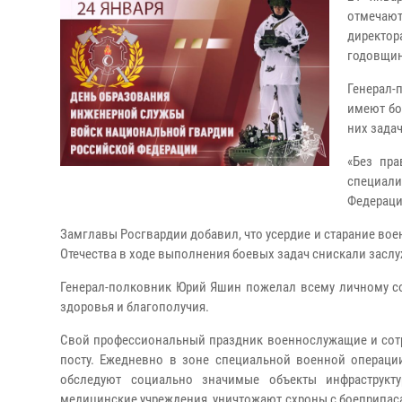
отмечают
директо
годовщин
Генерал
имеют бо
них задач
«Без пра
специал
Федераци
Замглавы Росгвардии добавил, что усердие и старание вое
Отечества в ходе выполнения боевых задач снискали заслу
Генерал-полковник Юрий Яшин пожелал всему личному со
здоровья и благополучия.
Свой профессиональный праздник военнослужащие и сот
посту. Ежедневно в зоне специальной военной операци
обследуют социально значимые объекты инфраструкт
медицинские учреждения, уничтожают схроны с боеприпас