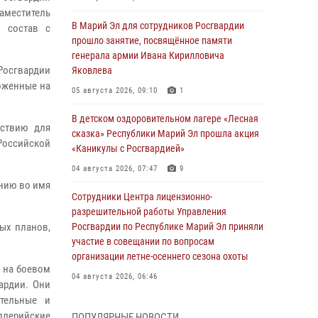
аместитель
В Марий Эл для сотрудников Росгвардии
й состав с
прошло занятие, посвящённое памяти
генерала армии Ивана Кирилловича
Росгвардии
Яковлева
оженные на
05 августа 2026, 09:10
1
В детском оздоровительном лагере «Лесная
йствию для
сказка» Республики Марий Эл прошла акция
Российской
«Каникулы с Росгвардией»
04 августа 2026, 07:47
9
анию во имя
Сотрудники Центра лицензионно-
разрешительной работы Управления
ых планов,
Росгвардии по Республике Марий Эл приняли
участие в совещании по вопросам
организации летне-осеннего сезона охоты
 на боевом
04 августа 2026, 06:46
ардии. Они
ательные и
В Йошкар-Оле для сотрудников Росгвардии
ллерийские
ПОПУЛЯРНЫЕ НОВОСТИ