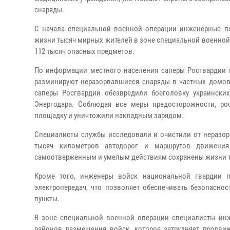
снаряды.
С начала специальной военной операции инженерные п
жизни тысяч мирных жителей в зоне специальной военной
112 тысяч опасных предметов.
По информации местного населения саперы Росгвардии п
разминируют неразорвавшиеся снаряды в частных домовл
саперы Росгвардии обезвредили боеголовку украински
Энергодара. Соблюдая все меры предосторожности, ро
площадку и уничтожили накладным зарядом.
Специалисты службы исследовали и очистили от неразор
тысяч километров автодорог и маршрутов движения
самоотверженным и умелым действиям сохранены жизни т
Кроме того, инженеры войск национальной гвардии п
электропередач, что позволяет обеспечивать безопасно
пункты.
В зоне специальной военной операции специалисты ин
районов размещения войск, которое затрудняет продви