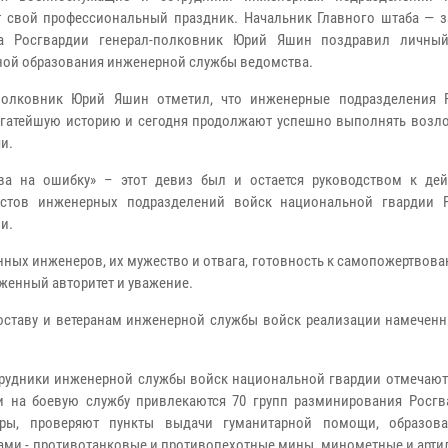
 свой профессиональный праздник. Начальник Главного штаба — з
ра Росгвардии генерал-полковник Юрий Яшин поздравил личны
ой образования инженерной службы ведомства.
-полковник Юрий Яшин отметил, что инженерные подразделения 
гатейшую историю и сегодня продолжают успешно выполнять возл
и.
ва на ошибку» – этот девиз был и остается руководством к де
истов инженерных подразделений войск национальной гвардии 
и.
нных инженеров, их мужество и отвага, готовность к самопожертвов
женный авторитет и уважение.
ставу и ветеранам инженерной службы войск реализации намеченн
рудники инженерной службы войск национальной гвардии отмечают
и на боевую службу привлекаются 70 групп разминирования Росгв
уры, проверяют пункты выдачи гуманитарной помощи, образов
ами - противотанковые и противопехотные мины, минометные и арти