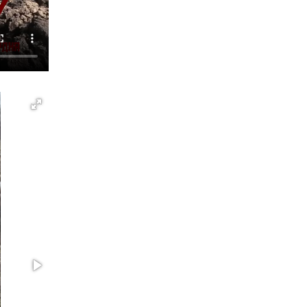
Марий Эл приняло участие в охране
общественного порядка в День семьи, любви
и верности
09 июля 2026, 06:04
3
В Йошкар-Оле для сотрудников Росгвардии
провели занятие по антикоррупционной
тематике
04 августа 2026, 06:06
2
Управление Росгвардии по Республике
Марий Эл продолжает знакомить граждан со
службой в войсках национальной гвардии
(видео)
11 июля 2026, 06:20
9
1