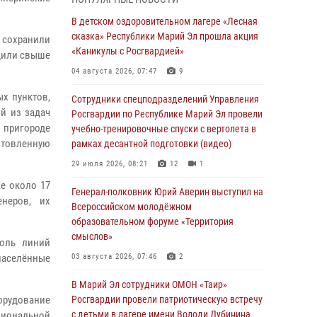
провели занятие по антикоррупционной
тематике
В детском оздоровительном лагере «Лесная
сказка» Республики Марий Эл прошла акция
04 августа 2026, 06:06
2
 сохранили
«Каникулы с Росгвардией»
едили свыше
Генерал-полковник Юрий Аверин выступил на
04 августа 2026, 07:47
9
Всероссийском молодёжном
образовательном форуме «Территория
х пунктов,
Сотрудники спецподразделений Управления
смыслов»
й из задач
Росгвардии по Республике Марий Эл провели
 пригороде
учебно-тренировочные спуски с вертолета в
03 августа 2026, 07:46
2
отовленную
рамках десантной подготовки (видео)
Росгвардейцы в Марий Эл обеспечили
29 июля 2026, 08:21
12
1
правопорядок в ходе празднования Дня ВДВ
е около 17
и проведения матчевого турнира на Кубок
Генерал-полковник Юрий Аверин выступил на
неров, их
Раимкуля Малахбекова
Всероссийском молодёжном
образовательном форуме «Территория
03 августа 2026, 06:52
7
смыслов»
доль линий
Центральная войсковая комендатура
населённые
03 августа 2026, 07:46
2
Росгвардии отмечает день образования 2
августа
В Марий Эл сотрудники ОМОН «Таир»
орудование
Росгвардии провели патриотическую встречу
02 августа 2026, 11:44
с детьми в лагере имени Володи Дубинина
циональной