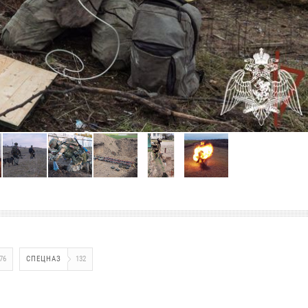
76
СПЕЦНАЗ
132